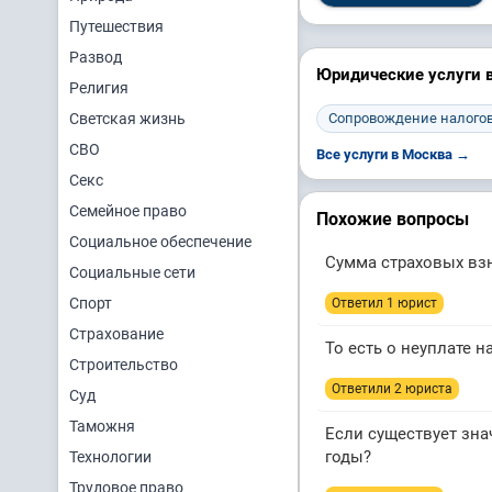
Путешествия
Развод
Юридические услуги 
Религия
Светская жизнь
Сопровождение налогов
СВО
Все услуги в Москва →
Секс
Семейное право
Похожие вопросы
Социальное обеспечение
Сумма страховых взн
Социальные сети
Спорт
Ответил 1 юрист
Страхование
То есть о неуплате н
Строительство
Ответили 2 юристa
Суд
Таможня
Если существует знач
годы?
Технологии
Трудовое право