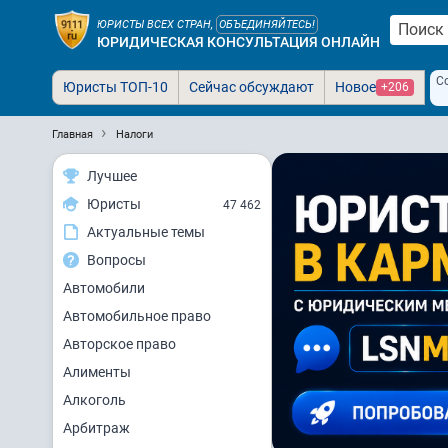
ЮРИСТЫ ВСЕХ СТРАН,
ОБЪЕДИНЯЙТЕСЬ!
ЮРИДИЧЕСКАЯ КОНСУЛЬТАЦИЯ ОНЛАЙН
С
Юристы ТОП-10
Сейчас обсуждают
Новое
+206
Главная
Налоги
Лучшее
Юристы
47 462
Актуальные темы
Вопросы
Автомобили
Автомобильное право
Авторское право
Алименты
Алкоголь
Арбитраж