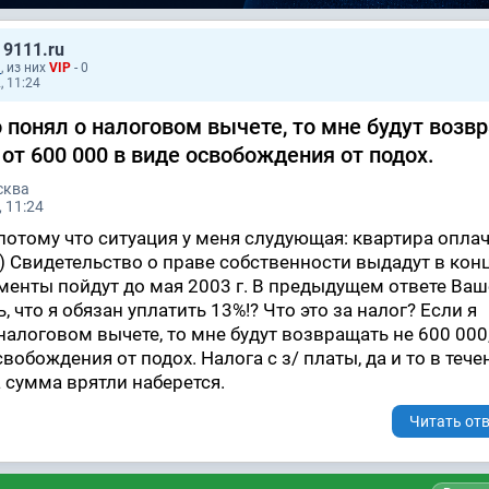
 9111.ru
1
, из них
VIP
- 0
, 11:24
 понял о налоговом вычете, то мне будут возв
% от 600 000 в виде освобождения от подох.
сква
 11:24
потому что ситуация у меня слудующая: квартира оплач
э) Свидетельство о праве собственности выдадут в кон
ументы пойдут до мая 2003 г. В предыдущем ответе Ваш
 что я обязан уплатить 13%!? Что это за налог? Если я
налоговом вычете, то мне будут возвращать не 600 000,
свобождения от подох. Налога с з/ платы, да и то в тече
эта сумма врятли наберется.
Читать отв