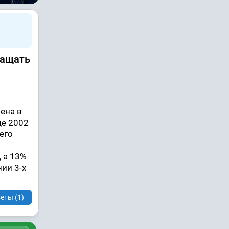
ращать
ена в
це 2002
его
 а 13%
нии 3-х
еты (1)