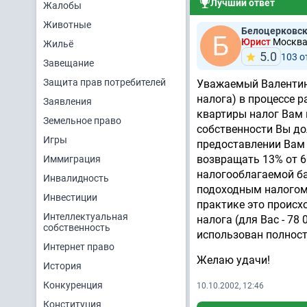
Лучший ответ
Жалобы
Животные
Белоцерковск
Юрист
Москва,
Жильё
5.0
103 о
Завещание
Защита прав потребителей
Уважаемый Валентин!
налога) в процессе 
Заявления
квартиры налог Вам 
Земельное право
собственности Вы до
Игры
предоставлении Вам 
возвращать 13% от 60
Иммиграция
налогооблагаемой ба
Инвалидность
подоходным налогом)
Инвестиции
практике это происх
Интеллектуальная
налога (для Вас - 78
собственность
использован полнос
Интернет право
Желаю удачи!
История
Конкуренция
10.10.2002, 12:46
Конституция