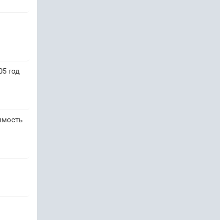
05 год
имость