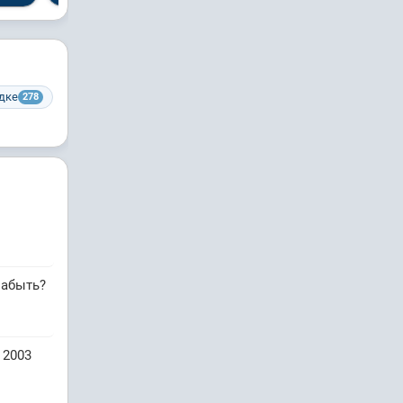
дке
278
забыть?
 2003