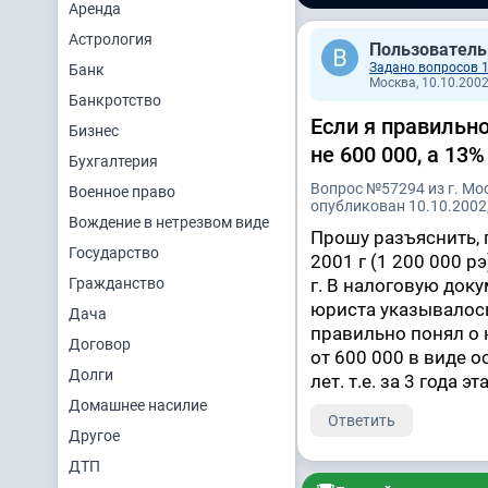
Аренда
Астрология
Пользователь
Задано вопросов 
Банк
Москва, 10.10.2002
Банкротство
Если я правильно
Бизнес
не 600 000, а 13
Бухгалтерия
Вопрос №57294 из г. Мо
Военное право
опубликован 10.10.2002,
Вождение в нетрезвом виде
Прошу разъяснить, 
Государство
2001 г (1 200 000 р
Гражданство
г. В налоговую док
юриста указывалось,
Дача
правильно понял о 
Договор
от 600 000 в виде о
Долги
лет. т.е. за 3 года 
Домашнее насилие
Ответить
Другое
ДТП