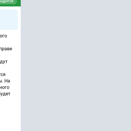
ндуется
ого
 праве
удут
тся
ы. На
ного
будет