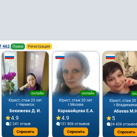
7 462
Поиск
Регистрация
онлайн
онлайн
он
Юрист, стаж 25 лет
Юрист, стаж 20 лет
Юрист, стаж 20
г.Черкесск
г.Москва
г.Владикавка
Бекижева Д. И.
Каравайцева Е.А.
Абаева М.Н
4.9
4.9
5
2 241 отзыв
151 806 отзывов
24 426 отзыво
Спросить
Спросить
Спросить