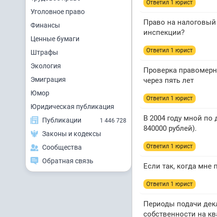
Ответил 1 юрист
Уголовное право
Право на налоговый 
Финансы
инспекции?
Ценные бумаги
Ответил 1 юрист
Штрафы
Экология
Проверка правомерно
Эмиграция
через пять лет
Юмор
Ответил 1 юрист
Юридическая публикация
В 2004 году мной по
Публикации
1 446 728
840000 рублей).
Законы и кодексы
Ответил 1 юрист
Сообщества
Обратная связь
Если так, когда мне 
Ответил 1 юрист
Периоды подачи декл
собственности на ква