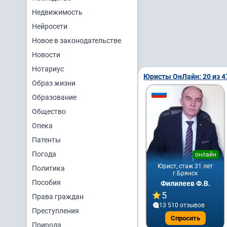
Недвижимость
Нейросети
Новое в законодательстве
Новости
Нотариус
Юристы ОнЛайн: 20 из 4
Образ жизни
Образование
Общество
Опека
Патенты
Погода
онлайн
Юрист, стаж 31 лет
Политика
г.Брянск
Пособия
Филилеев Ф.В.
5
Права граждан
13 510 отзывов
Преступления
Спросить
Природа