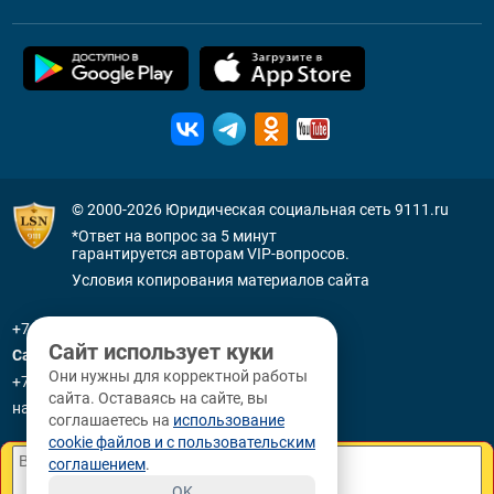
© 2000-2026
Юридическая социальная сеть 9111.ru
*Ответ на вопрос за 5 минут
гарантируется авторам VIP-вопросов.
Условия копирования материалов сайта
+7 (800) 505-91-11
Сайт использует куки
Санкт-Петербург
Они нужны для корректной работы
+7 (812) 336-92-64
сайта. Оставаясь на сайте, вы
наб. р. Фонтанки, д. 59
соглашаетесь на
использование
cookie файлов и с пользовательским
соглашением
.
OK