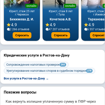
онлайн
онлайн
Юрист, стаж 25 лет
Юрист, стаж 8 лет
Юрист, стаж 
г.Черкесск
г.Тула
г.Ижевс
Бекижева Д. И.
Кочетков А.В.
Тарханова
4.9
4.9
4.9
2 266 отзывов
47 207 отзывов
6 557 отзыв
Спросить
Спросить
Спросит
Юридические услуги в Ростов-на-Дону
Сопровождение налоговых проверок
265
Урегулирование налоговых споров в судебном порядке
278
Все услуги в Ростов-на-Дону →
Похожие вопросы
Как вернуть излишне уплаченную сумму в ПФР через