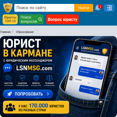
1
Найти
Поиск
Юристы
Вопрос юристу
ТОП-10
вопросов
Главная
Образование