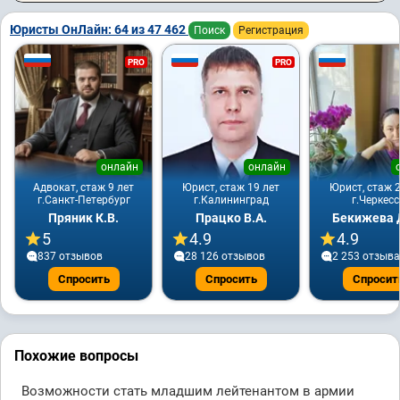
Юристы ОнЛайн: 64 из 47 462
Поиск
Регистрация
PRO
PRO
онлайн
онлайн
Адвокат, стаж 9 лет
Юрист, стаж 19 лет
Юрист, стаж 2
г.Санкт-Петербург
г.Калининград
г.Черкесс
Пряник К.В.
Працко В.А.
Бекижева Д
5
4.9
4.9
837 отзывов
28 126 отзывов
2 253 отзывa
Спросить
Спросить
Спросит
Похожие вопросы
Возможности стать младшим лейтенантом в армии