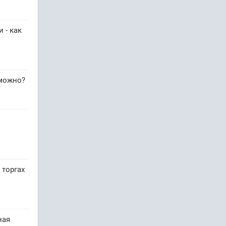
 - как
зможно?
 торгах
ная