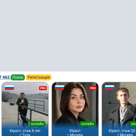
7 462
Поиск
Регистрация
PRO
PRO
онлайн
онлайн
он
Юрист, стаж 8 лет
Юрист
Юрист, стаж 20
г.Тула
г.Москва
г.Москва