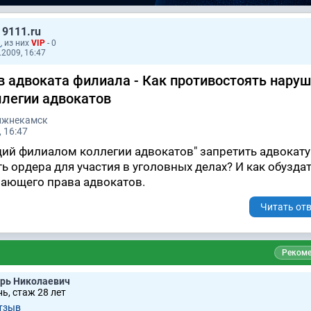
 9111.ru
1
, из них
VIP
- 0
2009, 16:47
в адвоката филиала - Как противостоять нару
легии адвокатов
Нижнекамск
 16:47
й филиалом коллегии адвокатов" запретить адвокату
 ордера для участия в уголовных делах? И как обузда
ающего права адвокатов.
Читать отв
Рекоме
рь Николаевич
ь, стаж 28 лет
тзыв