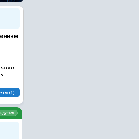
шениям
 этого
ть
еты (1)
ндуется