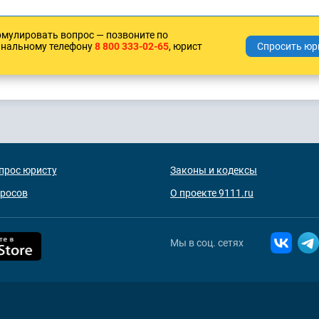
рмулировать вопрос — позвоните по
анальному телефону
8 800 333-02-65
, юрист
прос юристу
Законы и кодексы
просов
О проекте 9111.ru
Мы в соц. сетях