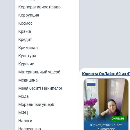
Корпоративное право
Коррупция
Космос
Кража
Кредит
Криминал
Культура
Курение
Материальный ущерб
Юристы ОнЛайн: 69 из 4
Медицина
Меня бесит! Накипело!
Мода
Моральный ущерб
МФЦ
онлайн
Налоги
Юрист, стаж 25 лет
Наследство
г.Черкесск