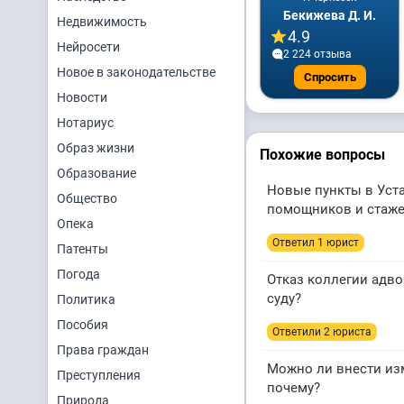
Бекижева Д. И.
Недвижимость
4.9
Нейросети
2 224 отзывa
Новое в законодательстве
Спросить
Новости
Нотариус
Образ жизни
Похожие вопросы
Образование
Новые пункты в Уста
Общество
помощников и стаж
Опека
Ответил 1 юрист
Патенты
Погода
Отказ коллегии адво
суду?
Политика
Пособия
Ответили 2 юристa
Права граждан
Можно ли внести из
Преступления
почему?
Природа