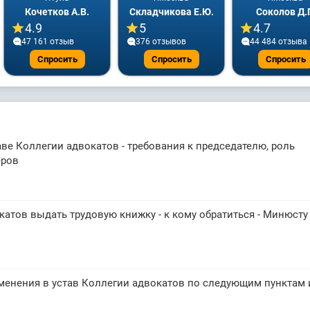
Кочетков А.В.
Складчикова Е.Ю.
Соколов Д.
4.9
5
4.7
47 161 отзыв
376 отзывов
44 484 отзывa
Спросить
Спросить
Спросить
ве Коллегии адвокатов - требования к председателю, роль
еров
катов выдать трудовую книжку - к кому обратиться - Минюсту
менения в устав Коллегии адвокатов по следующим пунктам 