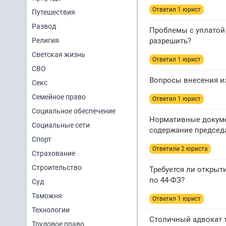
Ответил 1 юрист
Путешествия
Развод
Проблемы с уплатой 
Религия
разрешить?
Светская жизнь
Ответил 1 юрист
СВО
Вопросы внесения и
Секс
Семейное право
Ответил 1 юрист
Социальное обеспечение
Нормативные докуме
Социальные сети
содержание председ
Спорт
Ответили 2 юристa
Страхование
Строительство
Требуется ли открыт
по 44-ФЗ?
Суд
Таможня
Ответил 1 юрист
Технологии
Столичный адвокат т
Трудовое право