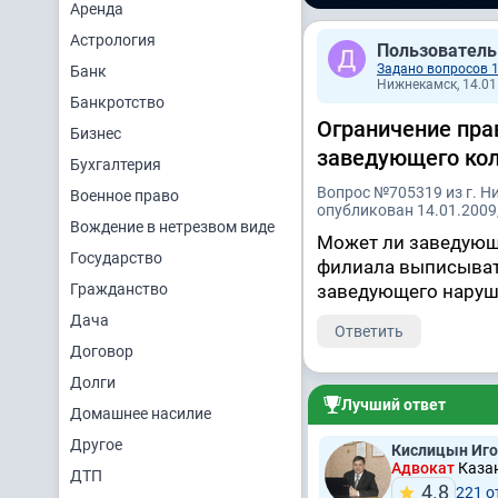
Аренда
Астрология
Пользователь
Задано вопросов 
Банк
Нижнекамск, 14.01.
Банкротство
Ограничение пра
Бизнес
заведующего кол
Бухгалтерия
Вопрос №705319 из г. 
Военное право
опубликован 14.01.2009,
Вождение в нетрезвом виде
Может ли заведующи
Государство
филиала выписывать
Гражданство
заведующего наруш
Дача
Ответить
Договор
Долги
Лучший ответ
Домашнее насилие
Другое
Кислицын Иго
Адвокат
Казан
ДТП
4.8
221 о