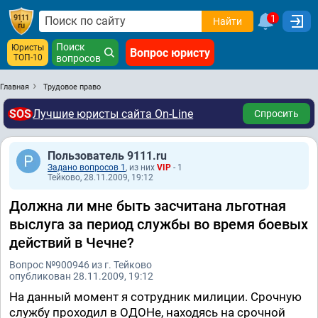
1
Найти
Поиск
Юристы
Вопрос юристу
ТОП-10
вопросов
Главная
Трудовое право
SOS
Лучшие юристы сайта On-Line
Спросить
Пользователь 9111.ru
Задано вопросов 1
, из них
VIP
- 1
Тейково, 28.11.2009, 19:12
Должна ли мне быть засчитана льготная
выслуга за период службы во время боевых
действий в Чечне?
Вопрос №900946 из г. Тейково
опубликован 28.11.2009, 19:12
На данный момент я сотрудник милиции. Срочную
службу проходил в ОДОНе, находясь на срочной