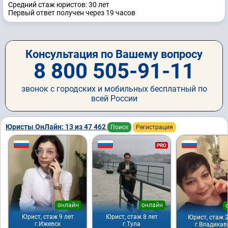
Средний стаж юристов: 30 лет
Первый ответ получен через 19 часов
Консультация по Вашему вопросу
8 800 505-91-11
звонок с городских и мобильных бесплатный по
всей России
Юристы ОнЛайн: 13 из 47 462
Поиск
Регистрация
PRO
онлайн
онлайн
Юрист, стаж 9 лет
Юрист, стаж 8 лет
Юрист, стаж 2
г.Ижевск
г.Тула
г.Владикав