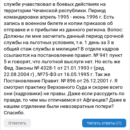
службе учавствовал в боевых действиях на
территории Чеченской республики. Период
командировки апрель 1995 - июнь 1996 г. Есть
запись в военном билете и копии приказов об
отправке и о прибытии из данного региона. Вопос:
Должны ли мне засчитать данный период срочной
службы на льготных условиях, т.е. 1 день за 3 в
общий стаж службы в милиции? В отделе кадров
ссылаются на постановление правит. № 941 пункт
5 и говорят, что льготной выслуги нет. Но есть же
Фед. Законы № 4328-1 от 21.01.1993 г (ред.
22.08.2004 г) , №75-ФЗ от 16.05.1995 г. Так же
Постановление Правит. № 896 от 26.12.2001 г. Я
смотрел практику Верховного Суда и скорее всего
они (кадровики) не правы. Даже если рассудить по
правде, то чем мы отличаемся от Афганцев? Даже в
нашем отделении были невозвратные потери?
Спасибо.
Ответить
Читать ответы (1)