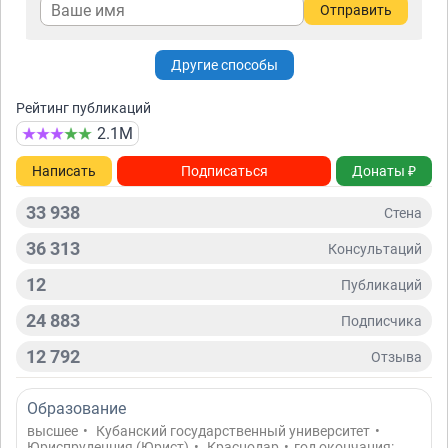
Отправить
Другие способы
Рейтинг публикаций
2.1М
Написать
Подписаться
Донаты ₽
33 938
Стена
36 313
Консультаций
12
Публикаций
24 883
Подписчикa
12 792
Отзывa
Образование
высшее
•
Кубанский государственный университет
•
Юриспруденция (Юрист)
•
Краснодар
•
год окончания: