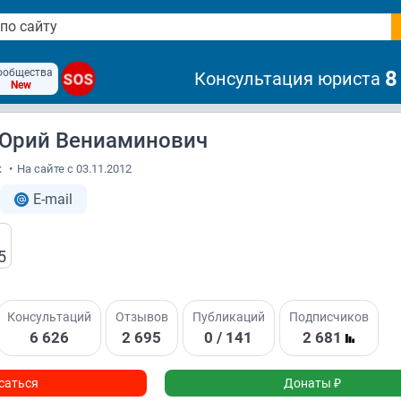
ообщества
8
Консультация юриста
SOS
New
Юрий Вениаминович
к
•
На сайте с 03.11.2012
E-mail
5
Консультаций
Отзывов
Публикаций
Подписчиков
6 626
2 695
0 / 141
2 681
саться
Донаты ₽