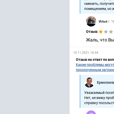
сменить, получит
помещением, но и
Илья
г. 
Отзыв:
Жаль, что В
10.11.2021, 16:34
Отзыв на ответ по во
Какие проблемы могут
просроченным загран
Ермолаев
Уважаемый посет
Нет, не вижу проб
справку посольст