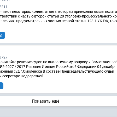
2211
чие от некоторых коллег, ответы которых приведены выше, полага
ответствии с частью второй статьи 20 Уголовно-процессуального к
уплениях, предусмотренных частью первой статьи 128.1 УК РФ, то е
в)
3727
читайте решение судов по аналогичному вопросу и Вам станет вс
№2-2027 / 2017 Решение Именем Российской Федерации 04 декабря
онный суд г.Смоленска В составе Председательствующего судьи
 секретаре Подберезной ...
)
Показать ещё