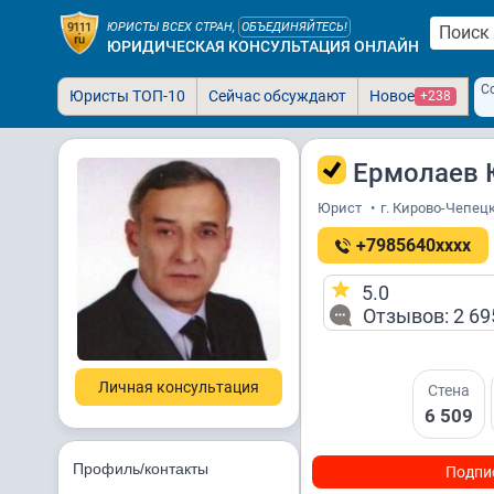
ЮРИСТЫ ВСЕХ СТРАН,
ОБЪЕДИНЯЙТЕСЬ!
ЮРИДИЧЕСКАЯ КОНСУЛЬТАЦИЯ ОНЛАЙН
С
Юристы ТОП-10
Сейчас обсуждают
Новое
+238
Ермолаев 
Юрист
•
г. Кирово-Чепец
+7985640xxxx
5.0
Отзывов: 2 69
Личная консультация
Стена
6 509
Профиль/контакты
Подпи