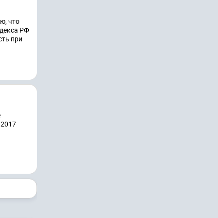
ю, что
одекса РФ
сть при
ё
 2017