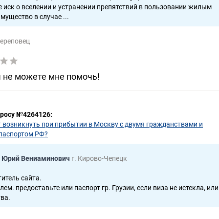
е иск о вселении и устранении препятствий в пользовании жилым
мущество в случае ...
Череповец
ы не можете мне помочь!
просу №4264126:
 возникнуть при прибытии в Москву с двумя гражданствами и
паспортом РФ?
 Юрий Вениаминович
г. Кирово-Чепецк
итель сайта.
лем. предоставьте или паспорт гр. Грузии, если виза не истекла, или
ва.