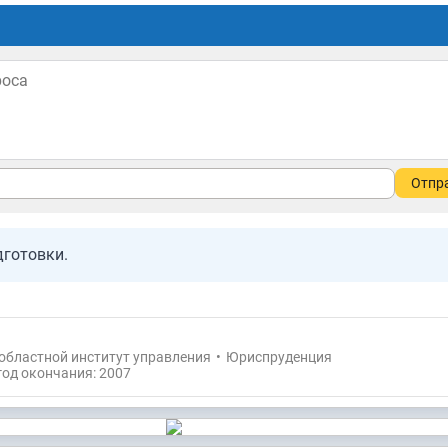
Отпр
дготовки.
областной институт управления
•
Юриспруденция
год окончания: 2007