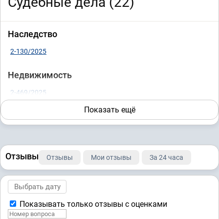
Судебные дела (22)
Наследство
2-130/2025
Недвижимость
2-469/2025
Показать ещё
Банкротство физических лиц
А45-15069/2024
А45-15069/2024
Отзывы
Автоюристы
Отзывы
Мои отзывы
За 24 часа
2-583/2025
Взыскание задолженности
Показывать только отзывы с оценками
2-4187/2023
А45-44848/2024