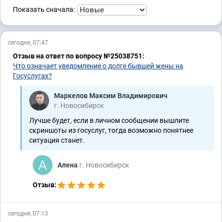
2-139/2024
Показать сначала:
Возмещение ущерба
сегодня, 07:47
2-5882/2023
А45-20246/2024
Отзыв на ответ по вопросу №25038751:
2-183/2024
Что означает уведомление о долге бывшей жены на
Госуслугах?
Арбитраж
Маркелов Максим Владимирович
А45-9391/2023
А45-36699/2023
г. Новосибирск
А45-10727/2023
А45-20246/2024
А45-11413/2023
Лучше будет, если в личном сообщении вышлите
А45-18573/2023
скриншоты из госуслуг, тогда возможно понятнее
ситуация станет.
Раздел имущества
Алена
г. Новосибирск
2-2476/2024
Отзыв:
Строительство
А45-28521/2023
2-4778/2024
сегодня, 07:13
А45-23130/2023