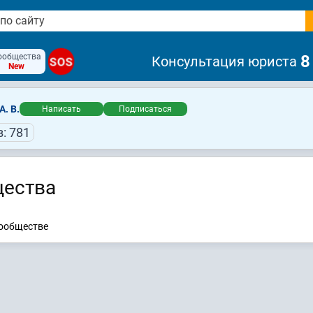
ообщества
8
Консультация юриста
SOS
New
А. В.
Написать
Подписаться
: 781
ества
сообществе