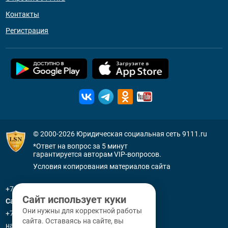
Контакты
Регистрация
© 2000-2026
Юридическая социальная сеть 9111.ru
*Ответ на вопрос за 5 минут
гарантируется авторам VIP-вопросов.
Условия копирования материалов сайта
+7 (800) 505-91-11
Сайт использует куки
Санкт-Петербург
Они нужны для корректной работы
+7 (812) 336-92-64
сайта. Оставаясь на сайте, вы
наб. р. Фонтанки, д. 59