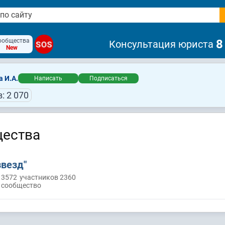
ообщества
8
Консультация юриста
SOS
New
 И.А.
Написать
Подписаться
: 2 070
ества
звезд"
 3572
участников 2360
 сообщество