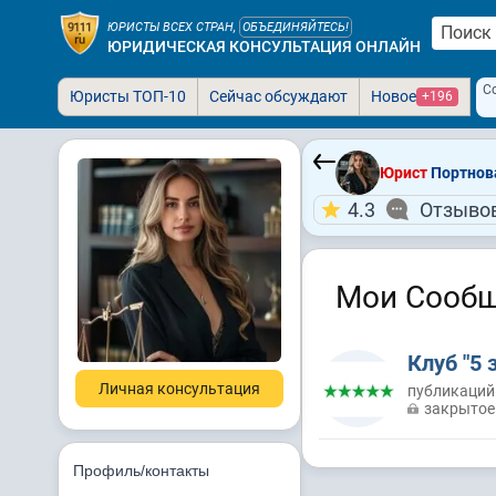
ЮРИСТЫ ВСЕХ СТРАН,
ОБЪЕДИНЯЙТЕСЬ!
ЮРИДИЧЕСКАЯ КОНСУЛЬТАЦИЯ ОНЛАЙН
С
Юристы ТОП-10
Сейчас обсуждают
Новое
+196
Юрист
Портнова
4.3
Отзывов
Мои Сообщ
Клуб "5 
Личная консультация
публикаций
закрытое
Профиль/контакты