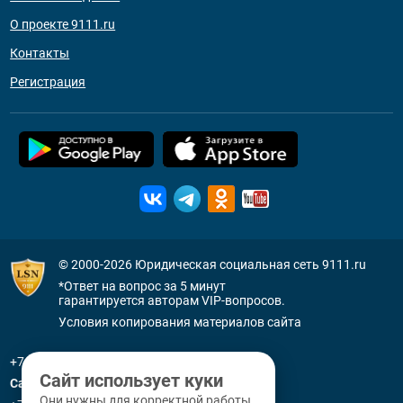
О проекте 9111.ru
Контакты
Регистрация
© 2000-2026
Юридическая социальная сеть 9111.ru
*Ответ на вопрос за 5 минут
гарантируется авторам VIP-вопросов.
Условия копирования материалов сайта
+7 (800) 505-91-11
Сайт использует куки
Санкт-Петербург
Они нужны для корректной работы