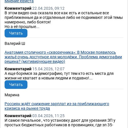
Мнение юриста
Комментарий
22.04.2026, 09:12
В этом видео она сказала все как есть и остальные все
приближенные да и отдаленные либо не поднимают этой темы
намеренно, либо боятся!
Но а её прошлые...
Читать
Валерий Ш
Анатомия столичного «скворечника»: В Москве появилось
жильё очень доступное для молодёжи. Проблема демографии
решена? (мотивирующее видео)
Комментарий
15.04.2026, 12:07
А еще боремся за демографию, тут тем кто есть места для
жизни не хватает а новым людям и подавно!...
Читать
Марина
Россиян ждёт снижение зарплат из-за приближающего
кризиса на рынке труда
Комментарий
03.04.2026, 11:25
И самое печальное , что установку дают для урезания ЗП у
простых бюджетных работников в провинциях, где зп 35-