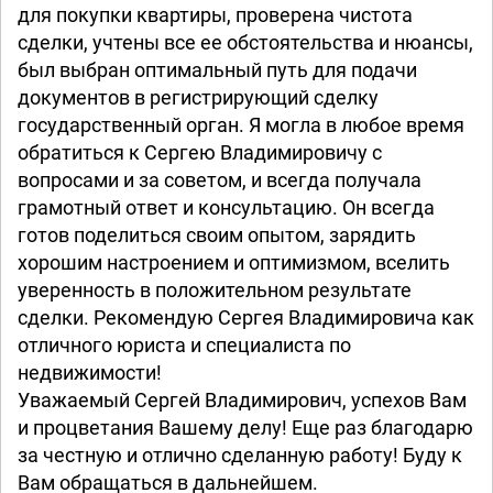
для покупки квартиры, проверена чистота
сделки, учтены все ее обстоятельства и нюансы,
Взыскание задолженности
был выбран оптимальный путь для подачи
2-238/2019
2-4717/2023 ~ М-2555/2023
документов в регистрирующий сделку
государственный орган. Я могла в любое время
Жилищные вопросы
обратиться к Сергею Владимировичу с
вопросами и за советом, и всегда получала
№ 2-767/2020
2-217/2022 (2-2080/2021;) ~
М-1540/2021
2-668/2020 ~ М-121/2020
грамотный ответ и консультацию. Он всегда
2-3552/2022 ~ М-1587/2022
2-702/2020 (2-6996/2019;) ~
готов поделиться своим опытом, зарядить
М-5568/2019
2-631/2022 (2-5324/2021;) ~
хорошим настроением и оптимизмом, вселить
М-3659/2021
2-619/2020 (2-6903/2019;) ~
М-5376/2019
уверенность в положительном результате
2-544/2022 (2-2664/2021;)
9-319/2020 ~ М-3780/2020
2-242/2021 (2-2597/2020;) ~
сделки. Рекомендую Сергея Владимировича как
М-2213/2020
2-421/2020 (2-3700/2019;) ~
отличного юриста и специалиста по
М-3129/2019
2-1791/2021 ~ М-79/2021
недвижимости!
2-3771/2019 ~ М-2236/2019
2-713/2021 (2-5628/2020;) ~
М-4637/2020
2-1975/2019 ~ М-341/2019
Уважаемый Сергей Владимирович, успехов Вам
2-243/2022 (2-2839/2021;) ~
2-1421/2019 ~ М-578/2019
и процветания Вашему делу! Еще раз благодарю
М-2087/2021
2-668/2018 ~ М-375/2018
за честную и отлично сделанную работу! Буду к
2-103/2021 (2-3206/2020;) ~
2-4886/2017 ~ М-4560/2017
М-2512/2020
Вам обращаться в дальнейшем.