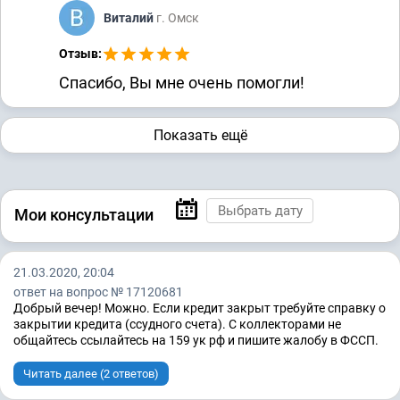
Виталий
г. Омск
Арбитраж
Отзыв:
А09-6969/2017
А09-303/2019
Спасибо, Вы мне очень помогли!
А09-6051/2016
А09-4734/2019
А09-13421/2018
Показать ещё
Гражданские дела
А09-6274/2019
Мои консультации
Защита прав потребителя
2-1767/2018 ~ М-1328/2018
2-1856/2019
21.03.2020, 20:04
2-2106/2018 ~ М-1714/2018
ответ на вопрос № 17120681
Добрый вечер! Можно. Если кредит закрыт требуйте справку о
закрытии кредита (ссудного счета). С коллекторами не
общайтесь ссылайтесь на 159 ук рф и пишите жалобу в ФССП.
Читать далее (2 ответов)