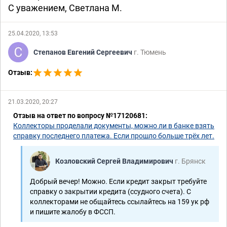
С уважением, Светлана М.
Раздел имущества
2-2136/2019 ~ М-650/2019
25.04.2020, 13:53
2-721/2022 (2-5458/2021;) ~
М-3829/2021
2-3567/2018 ~ М-2733/2018
Степанов Евгений Сергеевич
г. Тюмень
2-43/2022 (2-576/2021;)
2-3446/2018 ~ М-2648/2018
2-1780/2021 ~ М-1448/2021
2-6061/2016 ~ М-5817/2016
Отзыв:
2-498/2020 ~ М-131/2020
Прочие
21.03.2020, 20:27
2-3037/2019 ~ М-1466/2019
Отзыв на ответ по вопросу №17120681:
2-476/2022 ~ М-133/2022
Коллекторы проделали документы, можно ли в банке взять
2-2019/2017 ~ М-1458/2017
2-2265/2020 ~ М-1063/2020
справку последнего платежа. Если прошло больше трёх лет.
2-2450/2016 ~ М-1596/2016
2-3574/2019 ~ М-2032/2019
Козловский Сергей Владимирович
г. Брянск
Уголовные дела
Добрый вечер! Можно. Если кредит закрыт требуйте
1-402/2021
справку о закрытии кредита (ссудного счета). С
коллекторами не общайтесь ссылайтесь на 159 ук рф
Семейные дела
и пишите жалобу в ФССП.
2-1430/2021 ~ М-546/2021