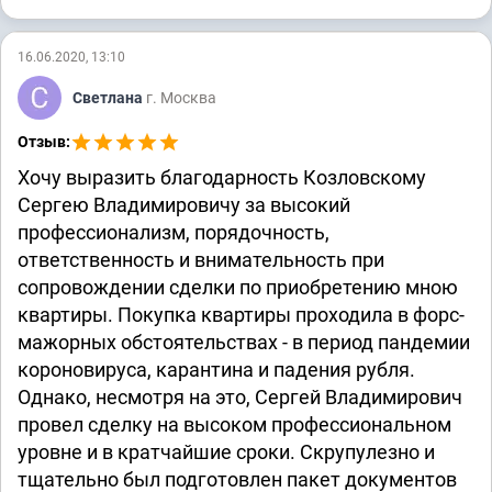
524/2020;)
2-2706/2018 ~ М-2438/2018
2-522/2021 ~ М-59/2021
2-2055/2018 ~ М-1575/2018
2-842/2021 (2-5094/2020;) ~
16.06.2020, 13:10
М-4430/2020
2-1270/2018 ~ М-652/2018
2-179/2020 (2-1838/2019;) ~
Светлана
г. Москва
М-1612/2019
Отзыв:
Трудовое право
Хочу выразить благодарность Козловскому
2-95/2022 (2-1312/2021;) ~
2-445/2023
Сергею Владимировичу за высокий
М-1094/2021
2-4130/2022 ~ М-2389/2022
профессионализм, порядочность,
ответственность и внимательность при
Наследство
сопровождении сделки по приобретению мною
2-380/2017 (2-4482/2016;) ~
квартиры. Покупка квартиры проходила в форс-
2-1938/2023 ~ М-801/2023
М-4105/2016
мажорных обстоятельствах - в период пандемии
2-1623/2021 ~ М-1200/2021
№ 2-1381/2015
2-2491/2020 ~ М-1257/2020
короновируса, карантина и падения рубля.
2-473/2018
Однако, несмотря на это, Сергей Владимирович
провел сделку на высоком профессиональном
Споры со страховыми компаниями
уровне и в кратчайшие сроки. Скрупулезно и
~ М-4388/2023
тщательно был подготовлен пакет документов
2-1419/2024 (2-6474/2023;)