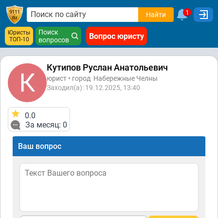
1
Найти
Поиск
Юристы
Вопрос юристу
ТОП-10
вопросов
Кутипов Руслан Анатольевич
юрист • город
Набережные Челны
Заходил(а): 19.12.2025, 13:40
0.0
За месяц: 0
Ваш вопрос