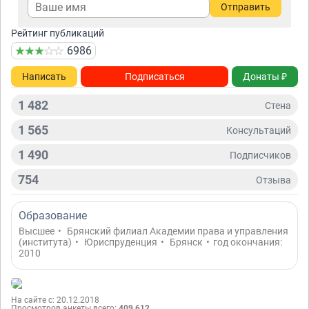
Отправить
Рейтинг публикаций
6986
Написать
Подписаться
Донаты ₽
1 482
Стена
1 565
Консультаций
1 490
Подписчиков
754
Отзывa
Образование
Высшее
•
Брянский филиал Академии права и управления
(института)
•
Юриспруденция
•
Брянск
•
год окончания:
2010
На сайте с: 20.12.2018
Просмотров анкеты всего:
409 612