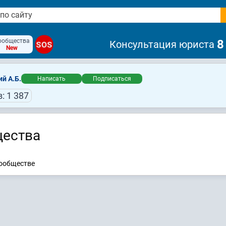
ообщества
8
Консультация юриста
SOS
New
й А.Б.
Написать
Подписаться
: 1 387
ества
сообществе