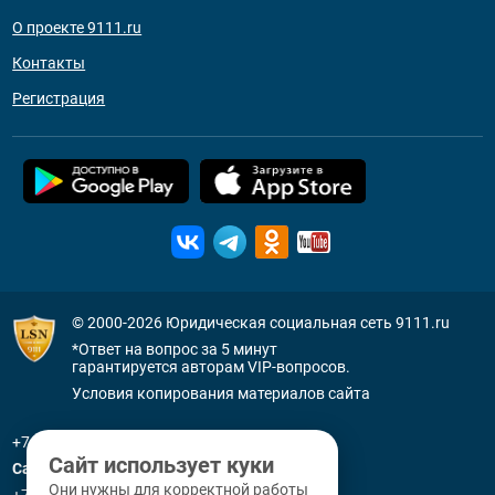
О проекте 9111.ru
Контакты
Регистрация
© 2000-2026
Юридическая социальная сеть 9111.ru
*Ответ на вопрос за 5 минут
гарантируется авторам VIP-вопросов.
Условия копирования материалов сайта
+7 (800) 505-91-11
Сайт использует куки
Санкт-Петербург
Они нужны для корректной работы
+7 (812) 336-92-64