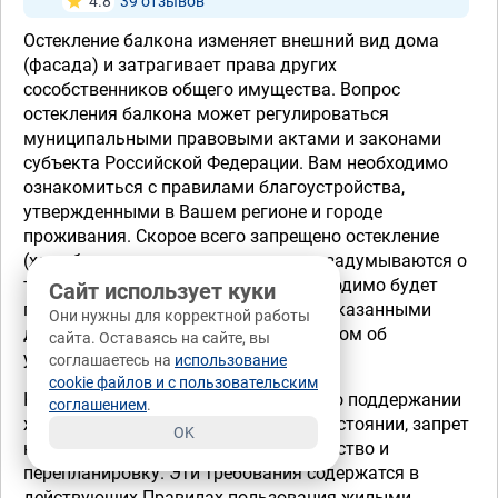
4.8
39 отзывов
Остекление балкона изменяет внешний вид дома
(фасада) и затрагивает права других
сособственников общего имущества. Вопрос
остекления балкона может регулироваться
муниципальными правовыми актами и законами
субъекта Российской Федерации. Вам необходимо
ознакомиться с правилами благоустройства,
утвержденными в Вашем регионе и городе
проживания. Скорое всего запрещено остекление
(хотя большинство это делают и не задумываются о
том, что это запрещено) и Вам необходимо будет
Сайт использует куки
после ознакомления со всеми вышеуказанными
Они нужны для корректной работы
документами обращаться в суд с иском об
сайта. Оставаясь на сайте, вы
устранении нарушений Ваших прав.
соглашаетесь на
использование
cookie файлов и с пользовательским
Кроме того, существуют требования о поддержании
соглашением
.
жилого помещения в надлежащем состоянии, запрет
OK
на несанкционированные переустройство и
перепланировку. Эти требования содержатся в
действующих Правилах пользования жилыми