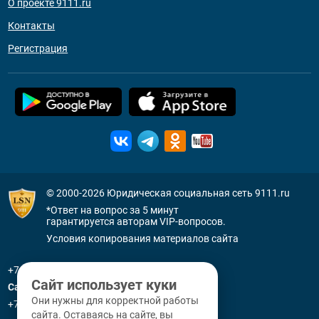
О проекте 9111.ru
Контакты
Регистрация
© 2000-2026
Юридическая социальная сеть 9111.ru
*Ответ на вопрос за 5 минут
гарантируется авторам VIP-вопросов.
Условия копирования материалов сайта
+7 (800) 505-91-11
Сайт использует куки
Санкт-Петербург
Они нужны для корректной работы
+7 (812) 336-92-64
сайта. Оставаясь на сайте, вы