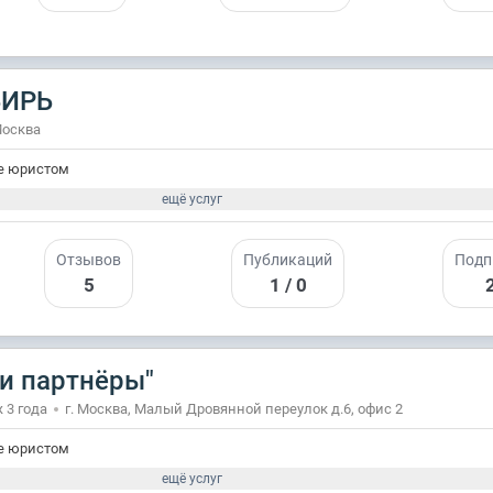
БИРЬ
Москва
е юристом
ещё услуг
Отзывов
Публикаций
Подп
5
1 / 0
и партнёры"
 3 годa
г. Москва, Малый Дровянной переулок д.6, офис 2
е юристом
ещё услуг