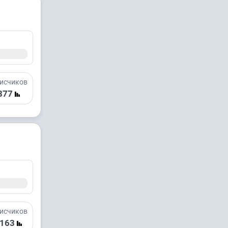
исчиков
877
исчиков
 163