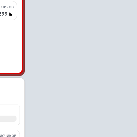
счиков
 299
исчиков