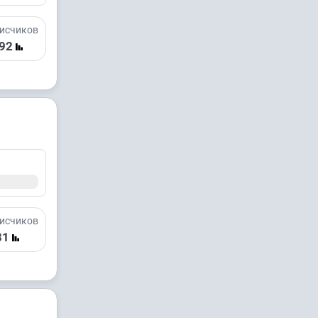
исчиков
92
исчиков
81