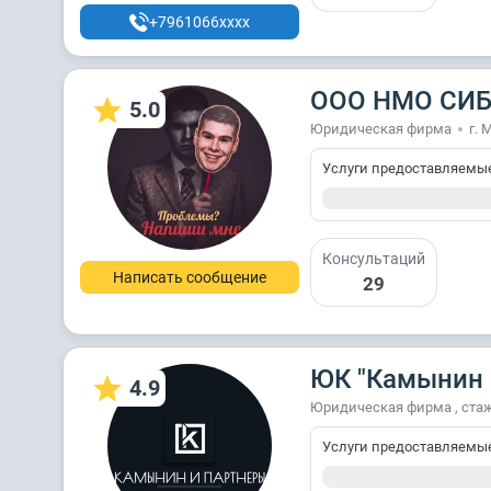
+7961066xxxx
ООО НМО СИ
5.0
Юридическая фирма
г. 
Услуги предоставляемы
Консультаций
Написать сообщение
29
ЮК "Камынин 
4.9
Юридическая фирма , стаж
Услуги предоставляемы