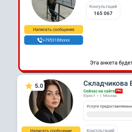
Консультаций
165 067
Написать сообщение
+7953188xxxx
Эта анкета будет
Складчикова 
5.0
Сейчас на сайте
PRO
Юрист
г. Москва
Услуги предоставляемы
Консультаций
Написать сообщение