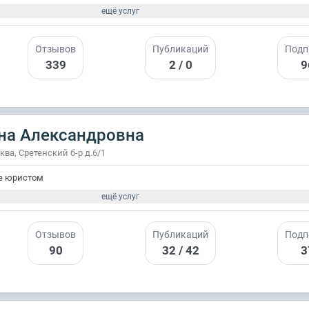
ещё услуг
Отзывов
Публикаций
Подп
339
2 / 0
9
на Александровна
сква, Сретенский б-р д.6/1
е юристом
ещё услуг
Отзывов
Публикаций
Подп
90
32 / 42
3