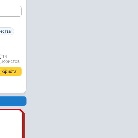
щества
14
юристов