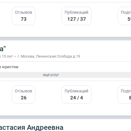
Отзывов
Публикаций
Подп
73
127 / 37
5
а"
 15 лет
г. Москва, Ленинская Слобода д.19
е юристом
ещё услуг
Отзывов
Публикаций
Подп
26
24 / 4
астасия Андреевна