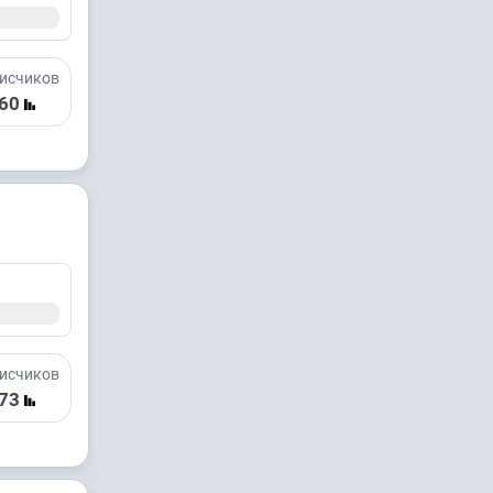
исчиков
60
исчиков
73