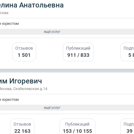
елина Анатольевна
осква
е юристом
ещё услуг
Отзывов
Публикаций
Подп
1 501
911 / 833
5 
им Игоревич
Москва, Скобелевская д.14
е юристом
ещё услуг
Отзывов
Публикаций
Подп
22 163
153 / 10 155
39