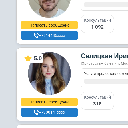
Консультаций
Написать сообщение
1 092
+7914486xxxx
Селицкая Ири
5.0
Юрист , стаж 6 лет
г. Мо
Услуги предоставляемы
Консультаций
Написать сообщение
318
+7900141xxxx