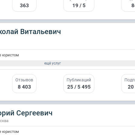
363
19 / 5
8
колай Витальевич
е юристом
ещё услуг
Отзывов
Публикаций
Подп
8 403
25 / 5 495
20
орий Сергеевич
осква
е юристом