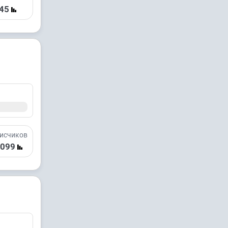
45
исчиков
 099