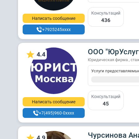
Консультаций
Написать сообщение
436
+7925245xxxx
ООО "ЮрУслуг
4.4
Юридическая фирма , стаж
Услуги предоставляемы
Консультаций
Написать сообщение
45
+7(495)960-0xxxx
Чурсинова Ан
4.9