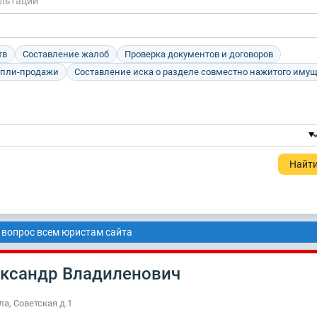
ультации
тв
Составление жалоб
Проверка документов и договоров
упли-продажи
Составление иска о разделе совместно нажитого иму
 вопрос всем юристам сайта
ександр Владиленович
ула, Советская д.1