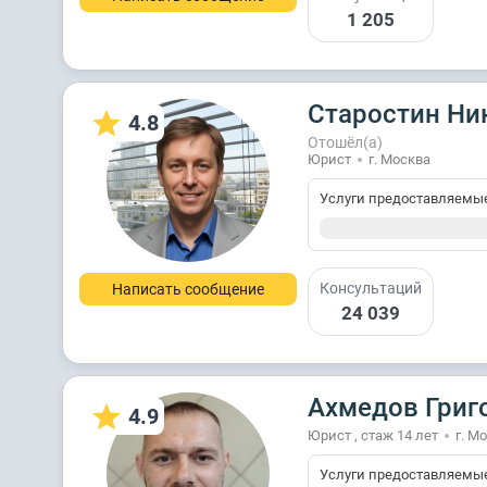
1 205
Старостин Ни
4.8
Отошёл(а)
Юрист
г. Москва
Услуги предоставляемы
Консультаций
Написать сообщение
24 039
Ахмедов Григ
4.9
Юрист , стаж 14 лет
г. М
Услуги предоставляемы