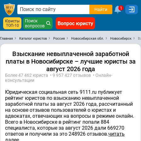
1
Найти
Поиск
Юристы
Вопрос юристу
ТОП-10
вопросов
Главная
Каталог юристов
Россия
Новосибирская обл.
Новосибирск
В
Взыскание невыплаченной заработной
платы в Новосибирске – лучшие юристы за
август 2026 года
Более 47 462 юристa • 9 957 427 отзывов • Онлайн-
консультации
Юридическая социальная сеть 9111.ru публикует
рейтинг юристов по взысканию невыплаченной
заработной платы за август 2026 года, рассчитанный
на основе отзывов пользователей о юристах и
адвокатах, отвечающих на вопросы в режиме онлайн.
Всего в Новосибирске в рейтинг попали 884
специалистa, которые за август 2026 дали 669270
ответов и получили за это 248926 отзывов.
читать
далее