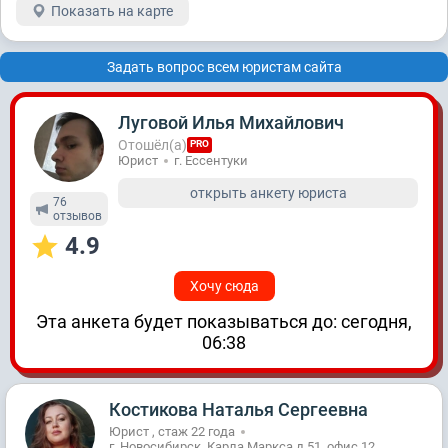
Показать на карте
Задать вопрос всем юристам сайта
Луговой Илья Михайлович
Отошёл(а)
PRO
Юрист
г. Ессентуки
открыть анкету юриста
76
отзывов
4.9
Хочу сюда
Эта анкета будет показываться до: сегодня,
06:38
Костикова Наталья Сергеевна
Юрист , стаж 22 годa
г. Новосибирск, Карла Маркса д.51, офис 12