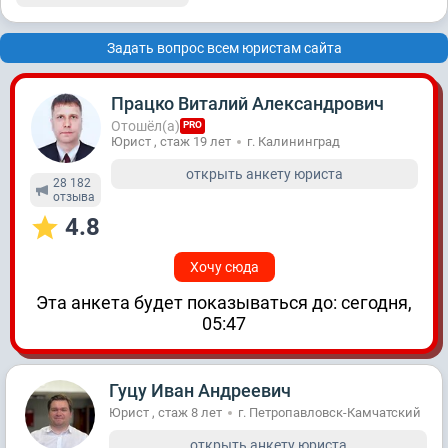
Задать вопрос всем юристам сайта
Працко Виталий Александрович
Отошёл(а)
PRO
Юрист , стаж 19 лет
г. Калининград
открыть анкету юриста
28 182
отзывa
4.8
Хочу сюда
Эта анкета будет показываться до: сегодня,
05:47
Гуцу Иван Андреевич
Юрист , стаж 8 лет
г. Петропавловск-Камчатский
открыть анкету юриста