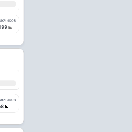
исчиков
199
исчиков
68