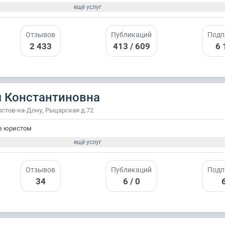
ещё услуг
Отзывов
Публикаций
Подп
2 433
413 / 609
6 
я Константиновна
Ростов-на-Дону, Рыцарская д.72
е юристом
ещё услуг
Отзывов
Публикаций
Подп
34
6 / 0