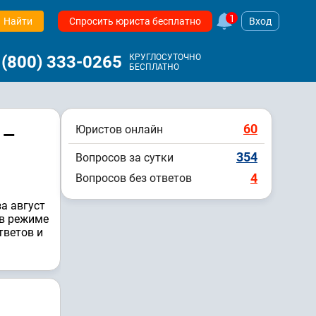
1
Найти
Спросить юриста бесплатно
Вход
 (800) 333-0265
КРУГЛОСУТОЧНО
БЕСПЛАТНО
60
 –
Юристов онлайн
354
Вопросов за сутки
4
Вопросов без ответов
а август
 в режиме
тветов и