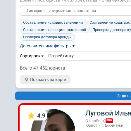
Более 47 462 юристa • 9 957 304 отзывa • Онлайн-консу
Составление исковых заявлений
Составление ходатайс
Составление кассационных жалоб
Проверка договора к
Проверка договора аренды
Дополнительные фильтры ▾
Сортировка:
Всего 47 462 юристa
Показать на карте
Задать
Луговой Иль
4.9
Отошёл(а)
PRO
Юрист
г. Ессентуки