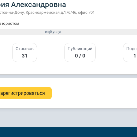
ия Александровна
остов-на-Дону, Красноармейская д.176/46, офис 701
е юристом
ещё услуг
Отзывов
Публикаций
Подп
31
0 / 0
1
арегистрироваться