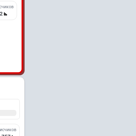
счиков
02
исчиков