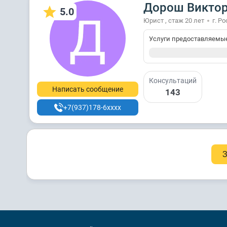
Дорош Виктор
5.0
Юрист , стаж 20 лет
г. Р
Услуги предоставляемы
Консультаций
Написать сообщение
143
+7(937)178-6xxxx
З