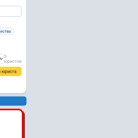
щества
5
юристов