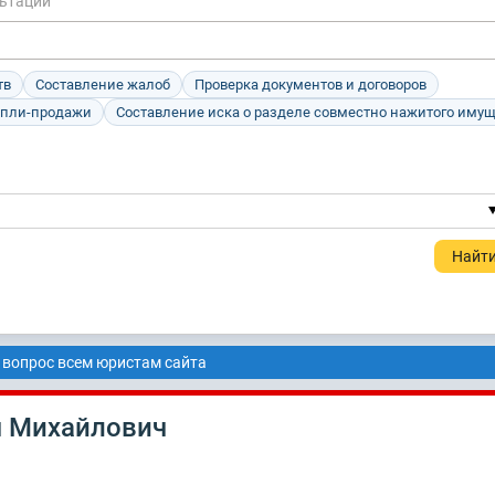
льтации
тв
Составление жалоб
Проверка документов и договоров
упли-продажи
Составление иска о разделе совместно нажитого иму
 вопрос всем юристам сайта
я Михайлович