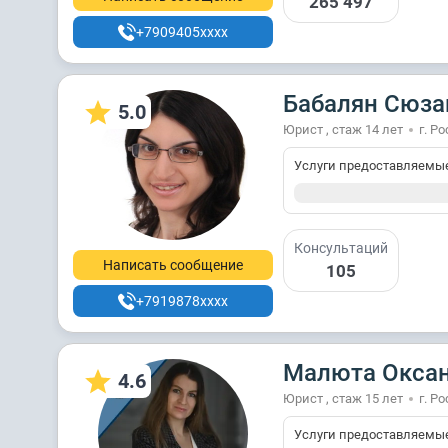
265 497
+7909405xxxx
Бабалян Cюза
5.0
Юрист , стаж 14 лет
г. Р
Услуги предоставляемы
Консультаций
Написать сообщение
105
+7919878xxxx
Малюта Оксан
4.6
Юрист , стаж 15 лет
г. Р
Услуги предоставляемы