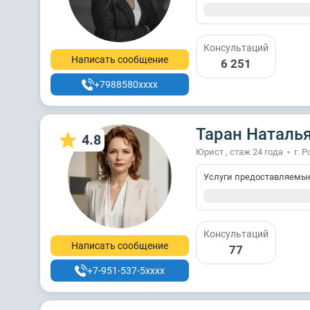
Консультаций
Написать сообщение
6 251
+7988580xxxx
Таран Наталь
4.8
Юрист , стаж 24 годa
г. 
Услуги предоставляемы
Консультаций
Написать сообщение
77
+7-951-537-5xxxx