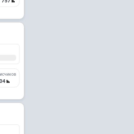
 757
исчиков
04