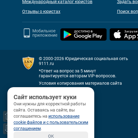
Международный каталог юристов
Задать во
Отзывы о юристах
Поиск во
Мобильное
приложение
© 2000-2026
Юридическая социальная сеть
9111.ru
*Ответ на вопрос за 5 минут
гарантируется авторам VIP-вопросов.
Условия копирования материалов сайта
+7 (800) 505-91-11
Сайт использует куки
Санкт-Петербург
Они нужны для корректной работы
+7 (812) 336-92-64
сайта. Оставаясь на сайте, вы
наб. р. Фонтанки, д. 59
⇧
соглашаетесь на
использование
cookie файлов и с пользовательским
⇩
соглашением
.
OK