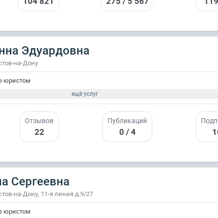
104 821
275 / 5 567
119
нна Эдуардовна
остов-на-Дону
е юристом
ещё услуг
Отзывов
Публикаций
Подп
22
0 / 4
1
а Сергеевна
остов-на-Дону, 11-я линия д.9/27
е юристом