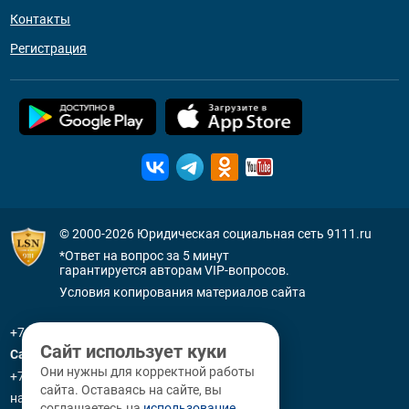
Контакты
Регистрация
© 2000-2026
Юридическая социальная сеть 9111.ru
*Ответ на вопрос за 5 минут
гарантируется авторам VIP-вопросов.
Условия копирования материалов сайта
+7 (800) 505-91-11
Сайт использует куки
Санкт-Петербург
Они нужны для корректной работы
+7 (812) 336-92-64
сайта. Оставаясь на сайте, вы
наб. р. Фонтанки, д. 59
соглашаетесь на
использование