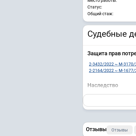
Место работы:
Статус:
Общий стаж:
Судебные де
Защита прав потр
2-3432/2022 ~ М-3170/
2-2164/2022 ~ М-1677/
Наследство
9-572/2022 ~ М-2997/2
Нематериальные 
9-167/2021 ~ М-593/20
Отзывы
2-1339/2021 ~ М-126/2
Отзывы
2-618/2021 (2-6911/202