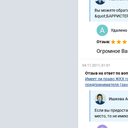
Социальное обесп
Вы можете обрати
&quot;БАРРИСТЕР&q
2-3425/2019 ~ М-2273/
Удалено
Возмещение ущер
Отзыв:
9-101/2019 ~ М-1022/2
Огромное Ва
Уголовные дела
04.11.2011, 01:01
1-899/2013
1-281/2013
Отзыв на ответ по во
Имеет ли право ЖКХ т
предпринимателя (за
Ишкова А
Если вы предоста
место, то не име