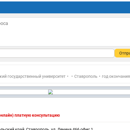
Отпр
кий государственный университет
•
•
Ставрополь
•
год окончания
(онлайн) платную консультацию
ольский край, Ставрополь, ул. Ленина 466 офис 1