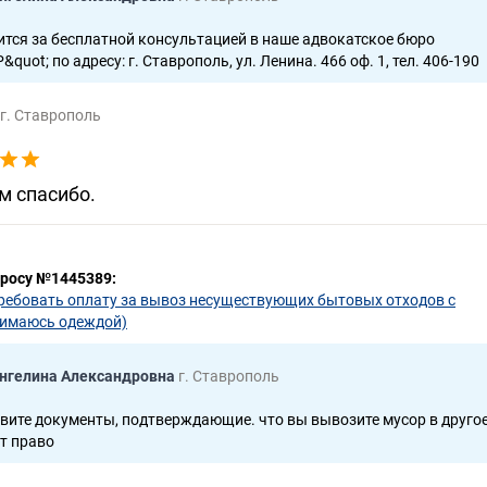
ечение
тся за бесплатной консультацией в наше адвокатское бюро
9-92/2019 ~ М-647/2019
uot; по адресу: г. Ставрополь, ул. Ленина. 466 оф. 1, тел. 406-190
2019
г. Ставрополь
ба
019
м спасибо.
1-815/2012
1-113/2012 (1-722/2011;)
просу №1445389:
ребовать оплату за вывоз несуществующих бытовых отходов с
нимаюсь одеждой)
нгелина Александровна
г. Ставрополь
вите документы, подтверждающие. что вы вывозите мусор в друго
ют право