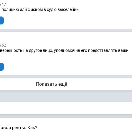
947
 полицию или с иском в суд о выселении
)
952
еренность на другое лицо, уполномочив его предсттавлять ваши
)
Показать ещё
говор ренты. Как?