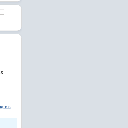
ых
идти в