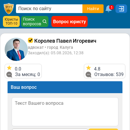
1
Найти
Поиск
Юристы
Вопрос юристу
ТОП-10
вопросов
Королев Павел Игоревич
адвокат • город
Калуга
Заходил(а): 05.08.2026, 12:38
0.0
4.8
За месяц: 0
Отзывов: 539
Ваш вопрос