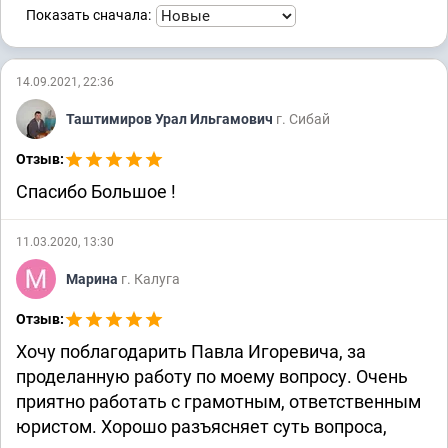
2-4773/2017 ~ М-3530/2017
2-2078/2021 ~ М-557/2021
Показать сначала:
Уголовные дела
14.09.2021, 22:36
1-210/2019
1-531/2021
Таштимиров Урал Ильгамович
г. Сибай
Отзыв:
Спасибо Большое !
11.03.2020, 13:30
Марина
г. Калуга
Отзыв:
Хочу поблагодарить Павла Игоревича, за
проделанную работу по моему вопросу. Очень
приятно работать с грамотным, ответственным
юристом. Хорошо разъясняет суть вопроса,