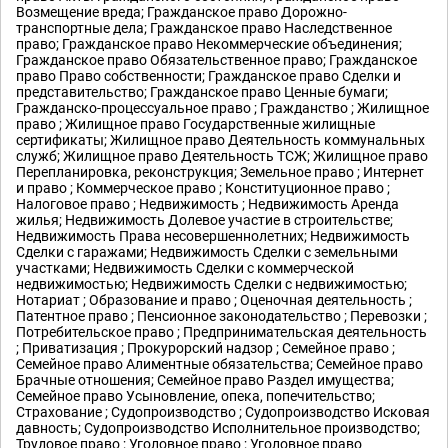
Возмещение вреда; Гражданское право Дорожно-
транспортные дела; Гражданское право Наследственное
право; Гражданское право Некоммерческие объединения;
Гражданское право Обязательственное право; Гражданское
право Право собственности; Гражданское право Сделки и
представительство; Гражданское право Ценные бумаги;
Гражданско-процессуальное право ; Гражданство ; Жилищное
право ; Жилищное право Государственные жилищные
сертификаты; Жилищное право Деятельность коммунальных
служб; Жилищное право Деятельность ТСЖ; Жилищное право
Перепланировка, реконструкция; Земельное право ; Интернет
и право ; Коммерческое право ; Конституционное право ;
Налоговое право ; Недвижимость ; Недвижимость Аренда
жилья; Недвижимость Долевое участие в строительстве;
Недвижимость Права несовершеннолетних; Недвижимость
Сделки с гаражами; Недвижимость Сделки с земельными
участками; Недвижимость Сделки с коммерческой
недвижимостью; Недвижимость Сделки с недвижимостью;
Нотариат ; Образование и право ; Оценочная деятельность ;
Патентное право ; Пенсионное законодательство ; Перевозки ;
Потребительское право ; Предпринимательская деятельность
; Приватизация ; Прокурорский надзор ; Семейное право ;
Семейное право Алиментные обязательства; Семейное право
Брачные отношения; Семейное право Раздел имущества;
Семейное право Усыновление, опека, попечительство;
Страхование ; Судопроизводство ; Судопроизводство Исковая
давность; Судопроизводство Исполнительное производство;
Трудовое право ; Уголовное право ; Уголовное право