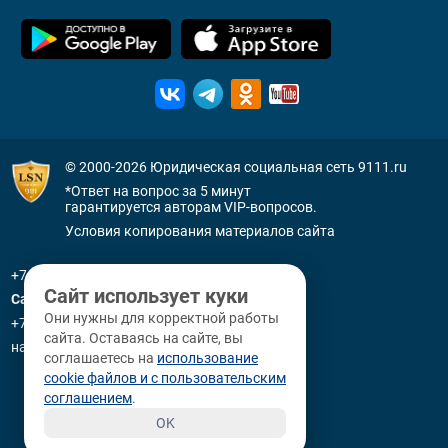
© 2000-2026
Юридическая социальная сеть 9111.ru
*Ответ на вопрос за 5 минут
гарантируется авторам VIP-вопросов.
Условия копирования материалов сайта
+7 (800) 505-91-11
Сайт использует куки
Санкт-Петербург
Они нужны для корректной работы
+7 (812) 336-92-64
сайта. Оставаясь на сайте, вы
наб. р. Фонтанки, д. 59
соглашаетесь на
использование
cookie файлов и с пользовательским
соглашением
.
OK