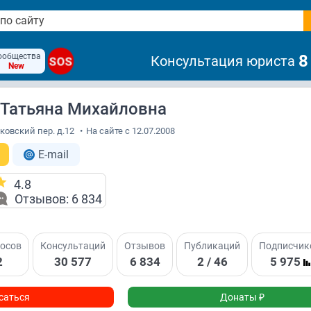
ообщества
8
Консультация юриста
SOS
New
Татьяна Михайловна
рковский пер. д.12
•
На сайте с 12.07.2008
E-mail
4.8
Отзывов: 6 834
осов
Консультаций
Отзывов
Публикаций
Подписчик
2
30 577
6 834
2 / 46
5 975
саться
Донаты ₽