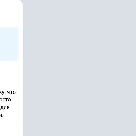
м
у, что
сто -
 для
я.