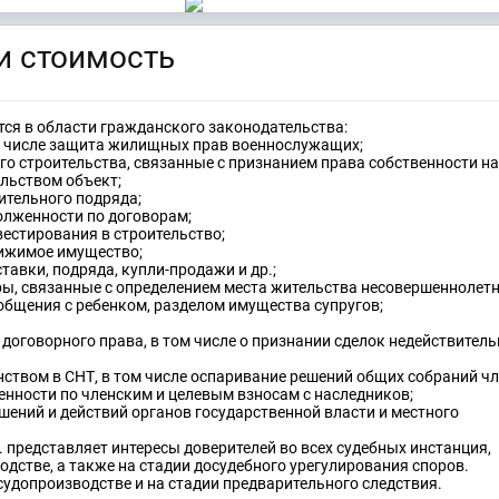
и стоимость
ся в области гражданского законодательства:
 числе защита жилищных прав военнослужащих;
го строительства, связанные с признанием права собственности на
льством объект;
ительного подряда;
олженности по договорам;
естирования в строительство;
вижимое имущество;
тавки, подряда, купли-продажи и др.;
ы, связанные с определением места жительства несовершеннолетни
общения с ребенком, разделом имущества супругов;
договорного права, в том числе о признании сделок недействител
нством в СНТ, в том числе оспаривание решений общих собраний ч
енности по членским и целевым взносам с наследников;
шений и действий органов государственной власти и местного
 представляет интересы доверителей во всех судебных инстанция,
дстве, а также на стадии досудебного урегулирования споров.
судопроизводстве и на стадии предварительного следствия.