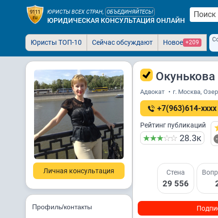
ЮРИСТЫ ВСЕХ СТРАН,
ОБЪЕДИНЯЙТЕСЬ!
ЮРИДИЧЕСКАЯ КОНСУЛЬТАЦИЯ ОНЛАЙН
С
Юристы ТОП-10
Сейчас обсуждают
Новое
+209
Окунькова 
Адвокат
•
г. Москва, Озе
+7(963)614-xxxx
Рейтинг публикаций
28.3к
Личная консультация
Стена
Вопр
29 556
Профиль/контакты
Подпи