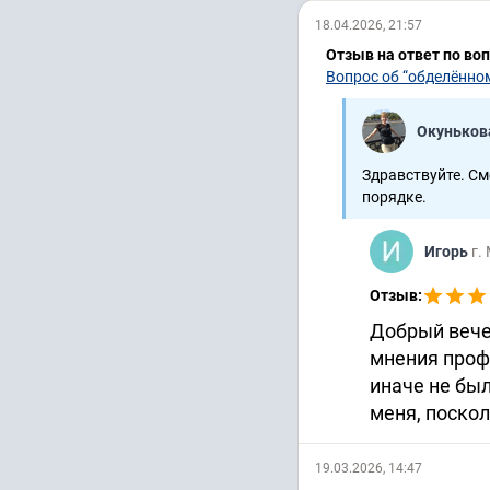
18.04.2026, 21:57
Отзыв на ответ по во
Вопрос об “обделённо
Окуньков
Здравствуйте. См
порядке.
Игорь
г.
Отзыв:
Добрый вечер
мнения проф
иначе не бы
меня, поско
19.03.2026, 14:47