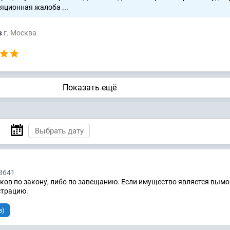
яционная жалоба ...
в
г. Москва
Показать ещё
3641
ков по закону, либо по завещанию. Если имущество является вым
страцию.
в)