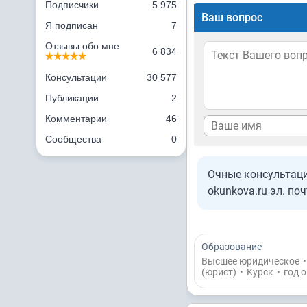
Подписчики
5 975
Ваш вопрос
Я подписан
7
Отзывы обо мне
6 834
Консультации
30 577
Публикации
2
Комментарии
46
Сообщества
0
Очные консультации
okunkova.ru эл. по
Образование
Высшее юридическое
•
(юрист)
•
Курск
•
год 