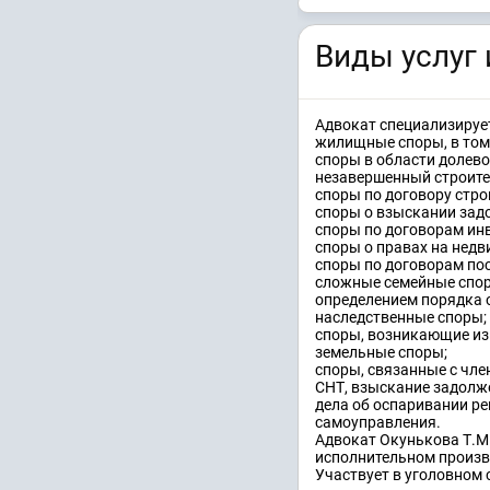
Виды услуг 
Адвокат специализирует
жилищные споры, в том
споры в области долево
незавершенный строите
споры по договору стро
споры о взыскании зад
споры по договорам инв
споры о правах на нед
споры по договорам пос
сложные семейные спор
определением порядка 
наследственные споры;
споры, возникающие из 
земельные споры;
споры, связанные с чле
СНТ, взыскание задолж
дела об оспаривании ре
самоуправления.
Адвокат Окунькова Т.М.
исполнительном произво
Участвует в уголовном 