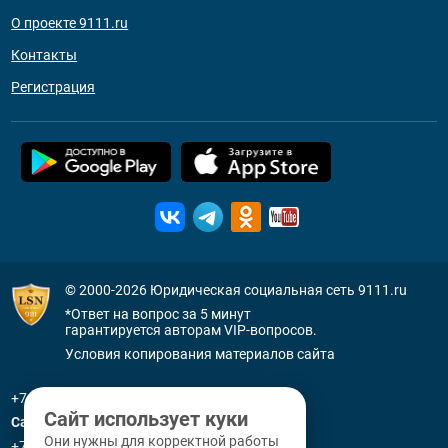
О проекте 9111.ru
Контакты
Регистрация
© 2000-2026
Юридическая социальная сеть 9111.ru
*Ответ на вопрос за 5 минут
гарантируется авторам VIP-вопросов.
Условия копирования материалов сайта
+7 (800) 505-91-11
Сайт использует куки
Санкт-Петербург
Они нужны для корректной работы
+7 (812) 336-92-64