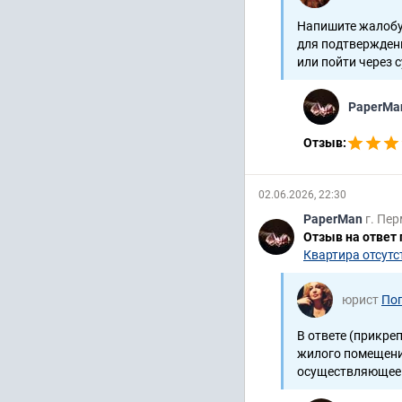
Напишите жалобу 
для подтвержден
или пойти через с
PaperM
Отзыв:
02.06.2026, 22:30
PaperMan
г. Пе
Отзыв на ответ
Квартира отсутст
юрист
Пог
В ответе (прикре
жилого помещения
осуществляющее п