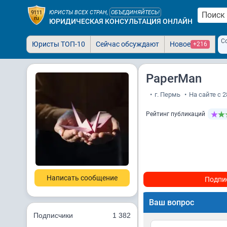
ЮРИСТЫ ВСЕХ СТРАН,
ОБЪЕДИНЯЙТЕСЬ!
ЮРИДИЧЕСКАЯ КОНСУЛЬТАЦИЯ ОНЛАЙН
С
Юристы ТОП-10
Сейчас обсуждают
Новое
+216
PaperMan
•
г. Пермь
•
На сайте с 2
Рейтинг публикаций
Написать сообщение
Подпи
Ваш вопрос
Подписчики
1 382