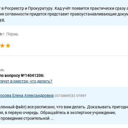
в Росреестр и Прокуратуру. Кад учёт появится практически сразу 
ия сотвенности придется представит правоустанавливающие доку
уд.
an
г. Пермь
рмь
 по вопросу №14041206:
вует в реестре, что делать?
осова Елена Александровна
оставил(а) ответ
пленный файл) все расписано, что вам делать. Доказывать пригодн
, в первую очередь. Обращайтесь в экспертное учреждение,
роведение строительной ...