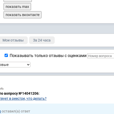
показать max
показать вконтакте
Мои отзывы
За 24 часа
Показывать только отзывы с оценками
рмь
 по вопросу №14041206:
вует в реестре, что делать?
р
оставил(а) ответ