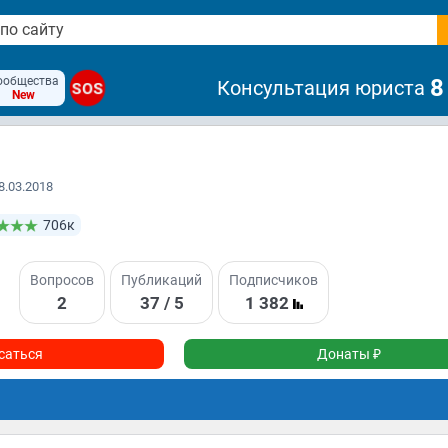
ообщества
8
Консультация юриста
SOS
New
8.03.2018
706к
Вопросов
Публикаций
Подписчиков
2
37 / 5
1 382
саться
Донаты ₽