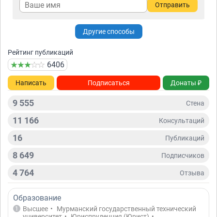
Отправить
Другие способы
Рейтинг публикаций
6406
Написать
Подписаться
Донаты ₽
9 555
Стена
11 166
Консультаций
16
Публикаций
8 649
Подписчиков
4 764
Отзывa
Образование
Высшее
•
Мурманский государственный технический
1
университет
•
Юриспруденция (Юрист)
•