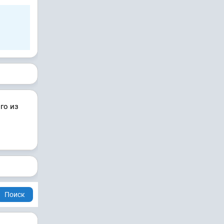
го из
Поиск