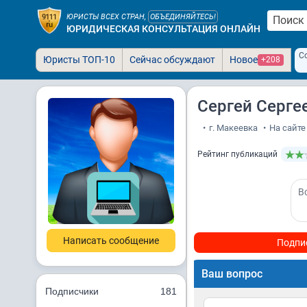
ЮРИСТЫ ВСЕХ СТРАН,
ОБЪЕДИНЯЙТЕСЬ!
ЮРИДИЧЕСКАЯ КОНСУЛЬТАЦИЯ ОНЛАЙН
С
Юристы ТОП-10
Сейчас обсуждают
Новое
+208
Сергей Серге
•
г. Макеевка
•
На сайте 
Рейтинг публикаций
В
Написать сообщение
Подпи
Ваш вопрос
Подписчики
181