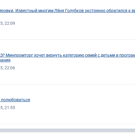
ировки. Известный многим Лёня Голубков экстренно обратился к 
5, 22:09
З? Минпромторг хочет вернуть категорию семей с детьми в програ
вания
5, 22:06
о полюбоваться
5, 21:55