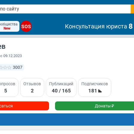
ообщества
8
Консультация юриста
SOS
New
ев
с 09.12.2023
3007
опросов
Отзывов
Публикаций
Подписчиков
5
2
40 / 165
181
саться
Донаты ₽