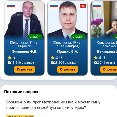
PRO
онлайн
онлайн
Юрист, стаж 31 лет
Юрист, стаж 19 лет
Юрист, стаж 2
г.Брянск
г.Калининград
г.Черкесс
Филилеев Ф.В.
Працко В.А.
Бекижева Д
5
4.9
4.9
13 510 отзывов
28 104 отзывa
2 241 отзыв
Спросить
Спросить
Спросит
Похожие вопросы
Возможно ли препятствование мне и моему сыну
возвращению в семейную квартиру мужа?