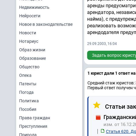
аренды предусматри
Недвижимость
арендатора, независ
Нейросети
найма), с предупреж
Новое в законодательстве
реализовать возможн
арендодателя предуп
Новости
Нотариус
29.09.2003, 16:04
Образ жизни
Задать вопрос юрист
Образование
Общество
1 юрист дали 1 ответ н
Опека
Средний стаж юристов: 
Патенты
Первый ответ получен ч
Погода
Политика
Статьи зак
Пособия
Гражданский
Права граждан
изм. от 16.12.2
Преступления
Статья 620. Д
Природа