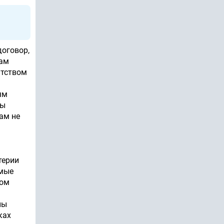
договор,
Вам
нтством
ям
Вы
ам не
терии
имые
том
ны
ках