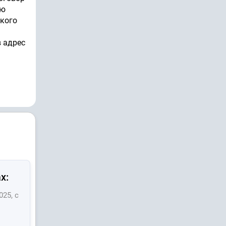
ию
ского
 адрес
х:
025, с