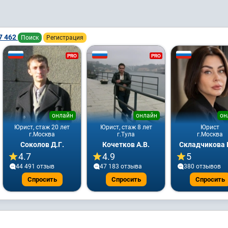
7 462
Поиск
Регистрация
PRO
PRO
онлайн
онлайн
он
Юрист, стаж 20 лет
Юрист, стаж 8 лет
Юрист
г.Москва
г.Тула
г.Москва
Соколов Д.Г.
Кочетков А.В.
Складчикова 
4.7
4.9
5
44 491 отзыв
47 183 отзывa
380 отзывов
Спросить
Спросить
Спросить