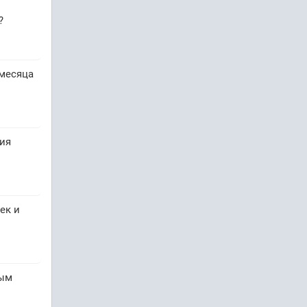
?
 месяца
ия
ек и
рым