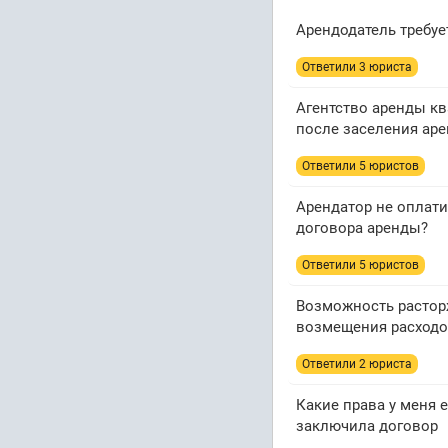
Арендодатель требует
Ответили 3 юристa
Агентство аренды кв
после заселения аре
Ответили 5 юристов
Арендатор не оплати
договора аренды?
Ответили 5 юристов
Возможность расторж
возмещения расход
Ответили 2 юристa
Какие права у меня 
заключила договор