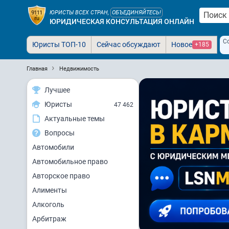
ЮРИСТЫ ВСЕХ СТРАН,
ОБЪЕДИНЯЙТЕСЬ!
ЮРИДИЧЕСКАЯ КОНСУЛЬТАЦИЯ ОНЛАЙН
С
Юристы ТОП-10
Сейчас обсуждают
Новое
+185
Главная
Недвижимость
Лучшее
Юристы
47 462
Актуальные темы
Вопросы
Автомобили
Автомобильное право
Авторское право
Алименты
Алкоголь
Арбитраж