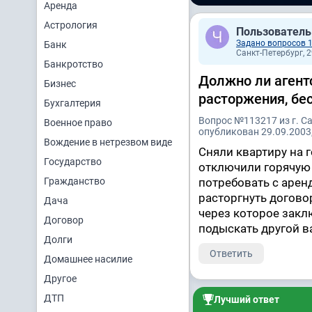
Аренда
Астрология
Пользователь
Задано вопросов 
Банк
Санкт-Петербург, 2
Банкротство
Должно ли агентс
Бизнес
расторжения, бе
Бухгалтерия
Вопрос №113217 из г. С
Военное право
опубликован 29.09.2003,
Вождение в нетрезвом виде
Сняли квартиру на г
Государство
отключили горячую 
Гражданство
потребовать с арен
расторгнуть договор
Дача
через которое закл
Договор
подыскать другой в
Долги
Ответить
Домашнее насилие
Другое
ДТП
Лучший ответ