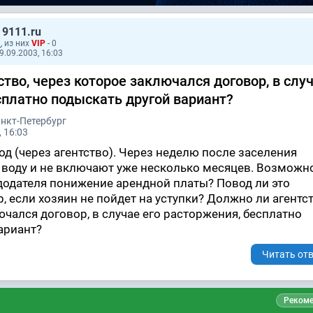
 9111.ru
1
, из них
VIP
- 0
9.09.2003, 16:03
тво, через которое заключался договор, в случ
сплатно подыскать другой вариант?
анкт-Петербург
 16:03
од (через агентство). Через неделю после заселения
воду и не включают уже несколько месяцев. Возможн
додателя понижение арендной платы? Повод ли это
, если хозяин не пойдет на уступки? Должно ли агентст
ючался договор, в случае его расторжения, бесплатно
ариант?
Читать отв
Рекоме