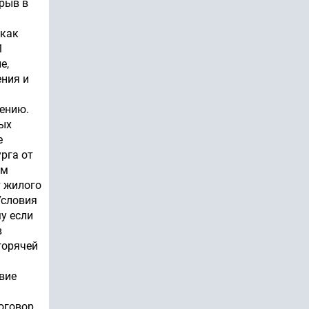
рыв в
 как
1
е,
ения и
ению.
ных
е
рга от
ом
т жилого
Условия
у если
в
горячей
вие
оговор