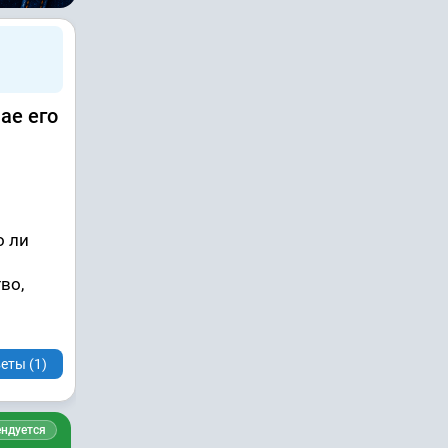
ае его
о ли
во,
еты (1)
ндуется