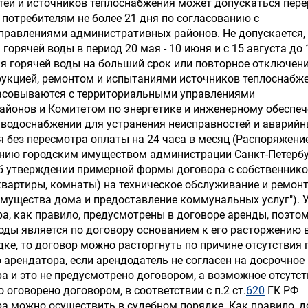
тей и источников теплоснабжения может допускаться пере
 потребителям не более 21 дня по согласованию с
правлениями административных районов. Не допускается,
горячей воды в период 20 мая - 10 июня и с 15 августа до 
я горячей воды на больший срок или повторное отключени
рукцией, ремонтом и испытаниями источников теплоснабж
ласовываются с территориальными управлениями
йонов и Комитетом по энергетике и инженерному обеспеч
водоснабжении для устранения неисправностей и аварий
я без пересмотра оплаты на 24 часа в месяц (Распоряжени
ению городским имуществом администрации Санкт-Петербу
"Об утверждении примерной формы договора с собственник
вартиры, комнаты) на техническое обслуживание и ремон
мущества дома и предоставление коммунальных услуг"). 
а, как правило, предусмотрены в договоре аренды, поэтом
воды является по договору основанием к его расторжению 
ке, то договор можно расторгнуть по причине отсутствия 
 арендатора, если арендодатель не согласен на досрочное
а и это не предусмотрено договором, а возможное отсутст
 оговорено договором, в соответствии с п.2 ст.
620
ГК РФ
а можно осуществить в судебном порядке. Как правило, д