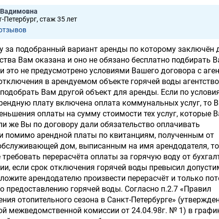
 Вадимовна
-Петербург, стаж 35 лет
 отзывов
ту за подобранный вариант аренды по которому заключён 
тства Вам оказана и оно не обязано бесплатно подбирать 
ли это не предусмотрено условиями Вашего договора с аге
й отключения в арендуемом объекте горячей воды агентство
 подобрать Вам другой объект для аренды. Если по услови
рендную плату включена оплата коммунальных услуг, то 
еньшения оплаты на сумму стоимости тех услуг, которые В
ли же Вы по договору дали обязательство оплачивать
и помимо арендной платы по квитанциям, полученным от
обслуживающей дом, выписанным на имя арендодателя, то
 требовать перерасчёта оплаты за горячую воду от бухгал
ии, если срок отключения горячей воды превысил допуст
ложите арендодателю произвести перерасчёт и только по
по предоставлению горячей воды. Согласно п.2.7 «Правил
ения отопительного сезона в Санкт-Петербурге» (утвержде
й межведомственной комиссии от 24.04.98г. № 1) в графи