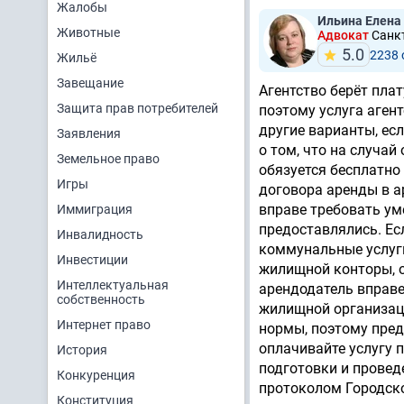
Жалобы
Ильина Елена
Животные
Адвокат
Санкт
5.0
2238
Жильё
Завещание
Агентство берёт пла
Защита прав потребителей
поэтому услуга аген
другие варианты, ес
Заявления
о том, что на случа
Земельное право
обязуется бесплатно
Игры
договора аренды в а
вправе требовать ум
Иммиграция
предоставлялись. Ес
Инвалидность
коммунальные услуг
Инвестиции
жилищной конторы, 
Интеллектуальная
арендодатель вправе
собственность
жилищной организац
Интернет право
нормы, поэтому пред
оплачивайте услугу 
История
подготовки и провед
Конкуренция
протоколом Городско
Конституция