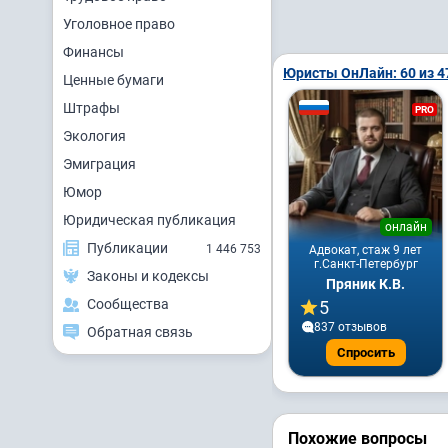
Уголовное право
Финансы
Юристы ОнЛайн: 60 из 4
Ценные бумаги
Штрафы
PRO
Экология
Эмиграция
Юмор
Юридическая публикация
онлайн
Публикации
1 446 753
Адвокат, стаж 9 лет
г.Санкт-Петербург
Законы и кодексы
Пряник К.В.
Сообщества
5
837 отзывов
Обратная связь
Спросить
Похожие вопросы