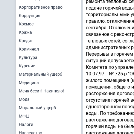
ремонта тепловых се
Корпоративное право
подаче горячей воды
территориальными у
Коррупция
правило, отключения 
Космос
сентября. Отключени
Кража
связанное с реконст
тепловых сетей, сог
Кредит
административных ра
Криминал
Перерывы в горячем 
Культура
ситуаций допускаетс
Курение
Комитета по управл
10.07.97г. № 725-р 
Материальный ущерб
жилого помещения (к
Медицина
помещения, общего и
Меня бесит! Накипело!
расторжения договор
Мода
отсутствие горячей 
одностороннем поряд
Моральный ущерб
воды. По требованию
МФЦ
расторжение договор
Налоги
горячей воды не было
расторжение договор
Наследство