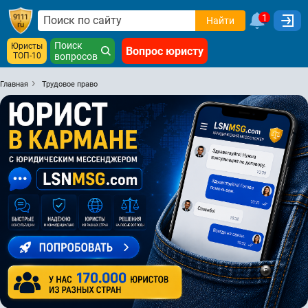
1
Найти
Поиск
Юристы
Вопрос юристу
ТОП-10
вопросов
Главная
Трудовое право