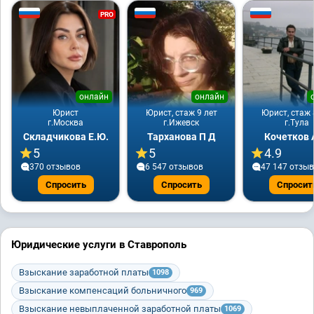
PRO
онлайн
онлайн
Юрист
Юрист, стаж 9 лет
Юрист, стаж 
г.Москва
г.Ижевск
г.Тула
Складчикова Е.Ю.
Тарханова П Д
Кочетков 
5
5
4.9
370 отзывов
6 547 отзывов
47 147 отзы
Спросить
Спросить
Спросит
Юридические услуги в Ставрополь
Взыскание заработной платы
1098
Взыскание компенсаций больничного
969
Взыскание невыплаченной заработной платы
1069