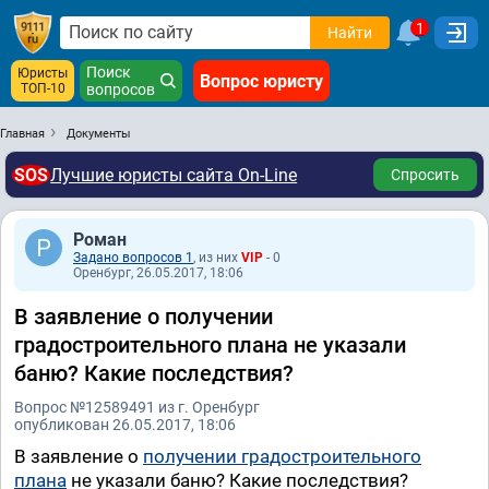
1
Найти
Поиск
Юристы
Вопрос юристу
ТОП-10
вопросов
Главная
Документы
SOS
Лучшие юристы сайта On-Line
Спросить
Роман
Задано вопросов 1
, из них
VIP
- 0
Оренбург, 26.05.2017, 18:06
В заявление о получении
градостроительного плана не указали
баню? Какие последствия?
Вопрос №12589491 из г. Оренбург
опубликован 26.05.2017, 18:06
В заявление о
получении градостроительного
плана
не указали баню? Какие последствия?