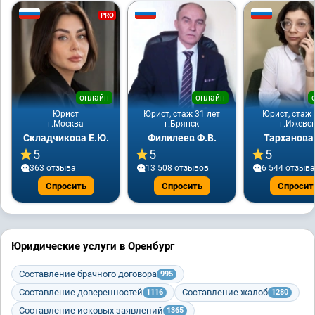
PRO
онлайн
онлайн
Юрист
Юрист, стаж 31 лет
Юрист, стаж 
г.Москва
г.Брянск
г.Ижевс
Складчикова Е.Ю.
Филилеев Ф.В.
Тарханова
5
5
5
363 отзывa
13 508 отзывов
6 544 отзывa
Спросить
Спросить
Спросит
Юридические услуги в Оренбург
Составление брачного договора
995
Составление доверенностей
Составление жалоб
1116
1280
Составление исковых заявлений
1365