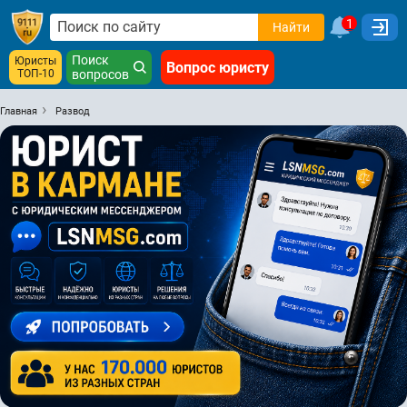
1
Найти
Поиск
Юристы
Вопрос юристу
ТОП-10
вопросов
Главная
Развод