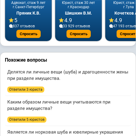
Адвокат, стаж 9 лет
Юрист, стаж 30 лет
Юрист, стаж 
г.Санкт-Петербург
г.Краснодар
г.Тула
Пряник К.В.
Шишкин В.М.
Кочетков 
5
4.9
4.9
837 отзывов
33 929 отзывов
47 193 отзы
Спросить
Спросить
Спросит
Похожие вопросы
Делятся ли личные вещи (шуба) и драгоценности жены
при разделе имущества.
Ответили 3 юристa
Каким образом личные вещи учитываются при
разделе имущества?
Ответили 5 юристов
Является ли норковая шуба и ювелирные украшения