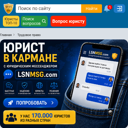
1
Найти
Поиск
Юристы
Вопрос юристу
ТОП-10
вопросов
Главная
Трудовое право