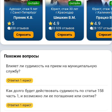
онлайн
онлайн
Адвокат, стаж 9 лет
Юрист, стаж 30 лет
Юрист, стаж 1
г.Санкт-Петербург
г.Краснодар
г.Калининг
Пряник К.В.
Шишкин В.М.
Працко В
5
4.9
4.9
838 отзывов
33 939 отзывов
28 157 отзы
Спросить
Спросить
Спросит
Похожие вопросы
Влияет ли судимость на прием на муниципальную
службу?
Ответил 1 юрист
Как долго будет действовать судимость по статье 158
часть 1, и возможно ли ее погашение или снятие?
Ответил 1 юрист