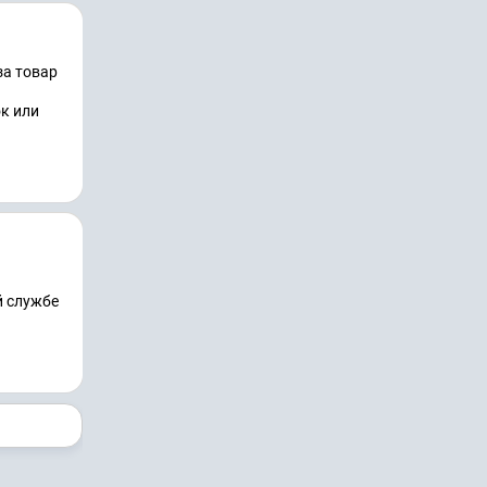
за товар
ок или
й службе