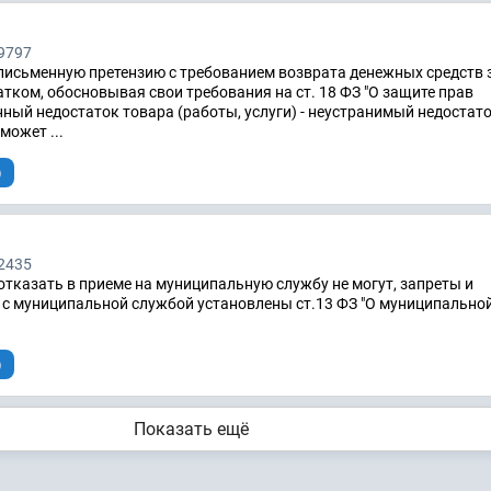
9797
письменную претензию с требованием возврата денежных средств 
тком, обосновывая свои требования на ст. 18 ФЗ "О защите прав
нный недостаток товара (работы, услуги) - неустранимый недостат
может ...
)
2435
тказать в приеме на муниципальную службу не могут, запреты и
 с муниципальной службой установлены ст.13 ФЗ "О муниципально
)
Показать ещё