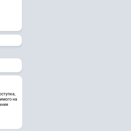
оступка,
димого на
ании