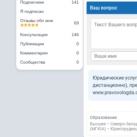
Подписчики
141
Ваш вопрос
Я подписан
Отзывы обо мне
69
Консультации
146
Публикации
0
Комментарии
0
Сообщества
0
Юридические услуг
дистанционно), пре
www.pravovologda
Образование
Высшее
•
Северо-Запа
(МГЮА)
•
Юриспруденц