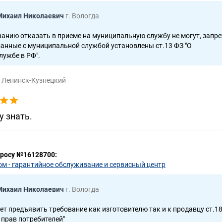
Михаил Николаевич
г. Вологда
анию отказать в приеме на муниципальную службу не могут, запре
анные с муниципальной службой установлены ст.13 ФЗ "О
лужбе в РФ".
. Ленинск-Кузнецкий
у знать.
просу №16128700:
м - гарантийное обслуживание и сервисный центр
Михаил Николаевич
г. Вологда
т предъявить требование как изготовителю так и к продавцу ст.1
 прав потребителей"