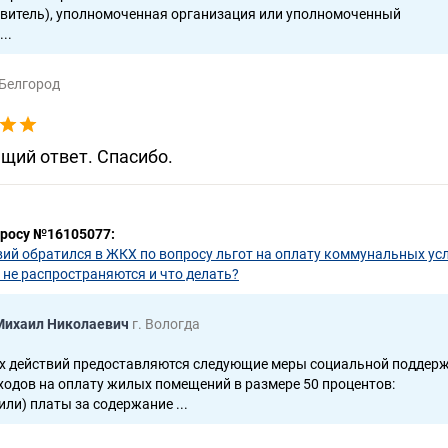
овитель), уполномоченная организация или уполномоченный
..
 Белгород
ий ответ. Спасибо.
просу №16105077:
вий обратился в ЖКХ по вопросу льгот на оплату коммунальных усл
 не распространяются и что делать?
Михаил Николаевич
г. Вологда
х действий предоставляются следующие меры социальной поддерж
ходов на оплату жилых помещений в размере 50 процентов:
или) платы за содержание ...