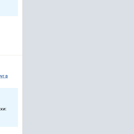
уг в
ки: