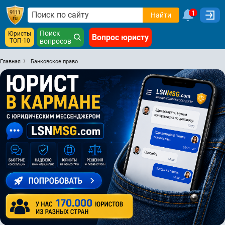
1
Найти
Поиск
Юристы
Вопрос юристу
ТОП-10
вопросов
Главная
Банковское право