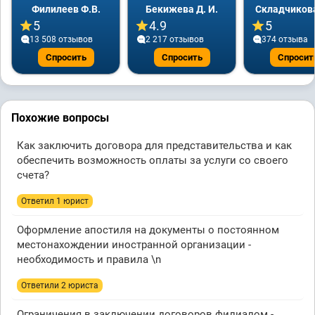
Филилеев Ф.В.
Бекижева Д. И.
Складчикова
5
4.9
5
13 508 отзывов
2 217 отзывов
374 отзывa
Спросить
Спросить
Спросит
Похожие вопросы
Как заключить договора для представительства и как
обеспечить возможность оплаты за услуги со своего
счета?
Ответил 1 юрист
Оформление апостиля на документы о постоянном
местонахождении иностранной организации -
необходимость и правила \n
Ответили 2 юристa
Ограничения в заключении договоров филиалом -