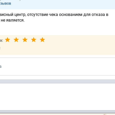
тзывов
висный центр, отсутствие чека основанием для отказа в
не является.
а:
!
а