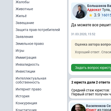
Жалобы
Большаков Ва
Животные
Адвокат
Тула,
3.9
1601
Жильё
Завещание
Да можете все решит
Защита прав потребителей
31.03.2020, 15:52
Заявления
Земельное право
Оценка автора вопро
Игры
Хороший ответ. Спаси
Иммиграция
Инвалидность
Задать вопрос юрист
Инвестиции
Интеллектуальная
собственность
2 юристa дали 2 ответa
Интернет право
Средний стаж юристов: 
Первый ответ получен ч
История
Конкуренция
Василенков Се
Юрист
из горо
Конституция