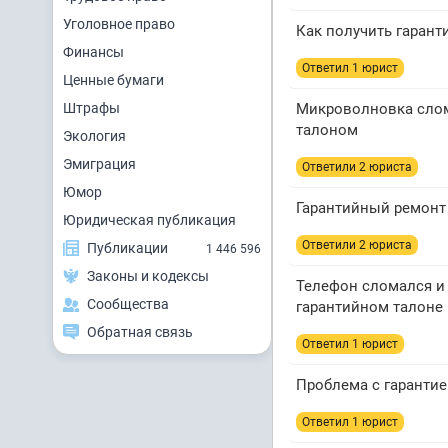
Уголовное право
Как получить гарант
Финансы
Ответил 1 юрист
Ценные бумаги
Штрафы
Микроволновка слома
талоном
Экология
Эмиграция
Ответили 2 юристa
Юмор
Гарантийный ремонт 
Юридическая публикация
Ответили 2 юристa
Публикации
1 446 596
Законы и кодексы
Телефон сломался и б
Сообщества
гарантийном талоне 
Обратная связь
Ответил 1 юрист
Проблема с гарантие
Ответил 1 юрист