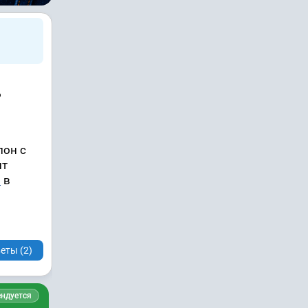
?
лон с
ит
р
в
еты (2)
ндуется