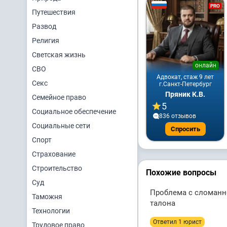
PRO
Путешествия
Развод
Религия
Светская жизнь
онлайн
СВО
Адвокат, стаж 9 лет
Секс
г.Санкт-Петербург
Пряник К.В.
Семейное право
5
Социальное обеспечение
836 отзывов
Социальные сети
Спросить
Спорт
Страхование
Строительство
Похожие вопросы
Суд
Проблема с сломанно
Таможня
талона
Технологии
Ответил 1 юрист
Трудовое право