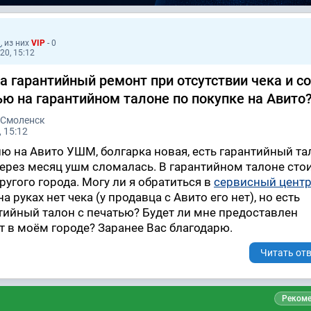
1
, из них
VIP
- 0
20, 15:12
а гарантийный ремонт при отсутствии чека и со
ью на гарантийном талоне по покупке на Авито
 Смоленск
 15:12
ю на Авито УШМ, болгарка новая, есть гарантийный та
 Через месяц ушм сломалась. В гарантийном талоне сто
ругого города. Могу ли я обратиться в
сервисный цент
а руках нет чека (у продавца с Авито его нет), но есть
ийный талон с печатью? Будет ли мне предоставлен
 в моём городе? Заранее Вас благодарю.
Читать отв
Рекоме