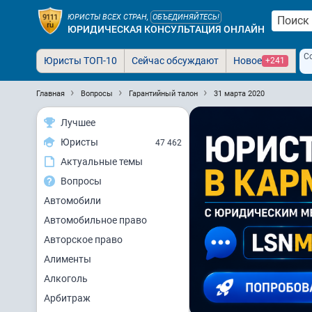
ЮРИСТЫ ВСЕХ СТРАН,
ОБЪЕДИНЯЙТЕСЬ!
ЮРИДИЧЕСКАЯ КОНСУЛЬТАЦИЯ ОНЛАЙН
С
Юристы ТОП-10
Сейчас обсуждают
Новое
+241
Главная
Вопросы
Гарантийный талон
31 марта 2020
Лучшее
Юристы
47 462
Актуальные темы
Вопросы
Автомобили
Автомобильное право
Авторское право
Алименты
Алкоголь
Арбитраж