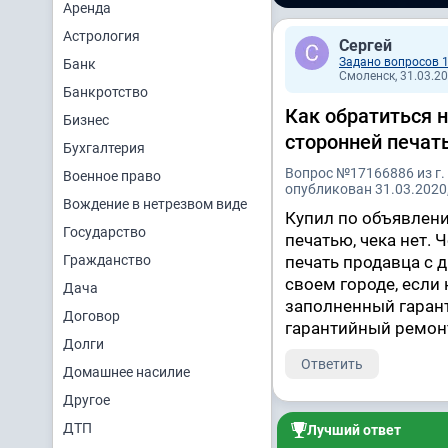
Аренда
Астрология
Сергей
Задано вопросов 
Банк
Смоленск, 31.03.20
Банкротство
Как обратиться н
Бизнес
сторонней печат
Бухгалтерия
Вопрос №17166886 из г.
Военное право
опубликован 31.03.2020,
Вождение в нетрезвом виде
Купил по объявлени
Государство
печатью, чека нет.
Гражданство
печать продавца с д
своем городе, если н
Дача
заполненный гарант
Договор
гарантийный ремонт
Долги
Ответить
Домашнее насилие
Другое
ДТП
Лучший ответ