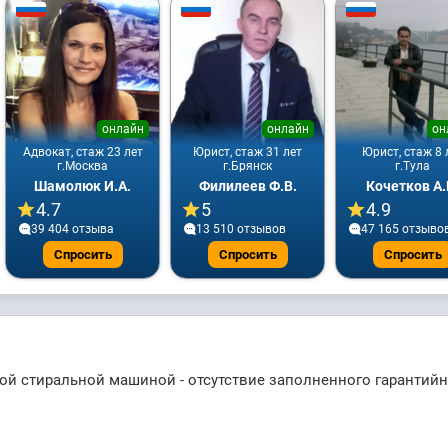
онлайн
онлайн
он
Адвокат, стаж 23 лет
Юрист, стаж 31 лет
Юрист, стаж 8 
г.Москва
г.Брянск
г.Тула
Шамолюк И.А.
Филилеев Ф.В.
Кочетков А.
4.7
5
4.9
39 404 отзывa
13 510 отзывов
47 165 отзыво
Спросить
Спросить
Спросить
й стиральной машиной - отсутствие заполненного гарантийн