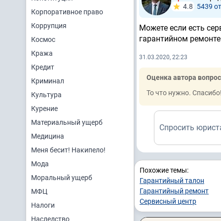
4.8
5439 о
Корпоративное право
Коррупция
Можете если есть сер
гарантийном ремонте 
Космос
Кража
31.03.2020, 22:23
Кредит
Оценка автора вопрос
Криминал
То что нужно. Спасибо
Культура
Курение
Материальный ущерб
Спросить юрист
Медицина
Меня бесит! Накипело!
Мода
Похожие темы:
Моральный ущерб
Гарантийный талон
Гарантийный ремонт
МФЦ
Сервисный центр
Налоги
Наследство