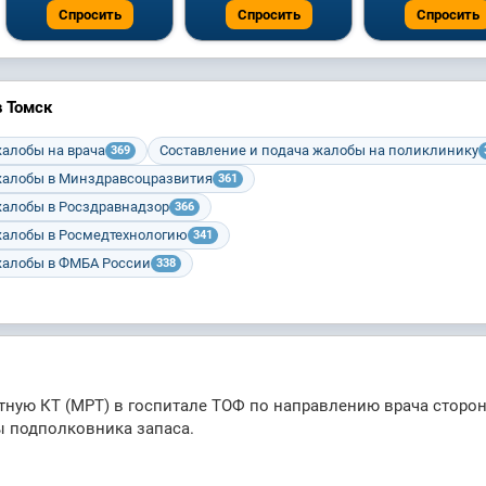
Спросить
Спросить
Спросить
 Томск
жалобы на врача
Составление и подача жалобы на поликлинику
369
жалобы в Минздравсоцразвития
361
жалобы в Росздравнадзор
366
жалобы в Росмедтехнологию
341
жалобы в ФМБА России
338
тную КТ (МРТ) в госпитале ТОФ по направлению врача сторо
ы подполковника запаса.