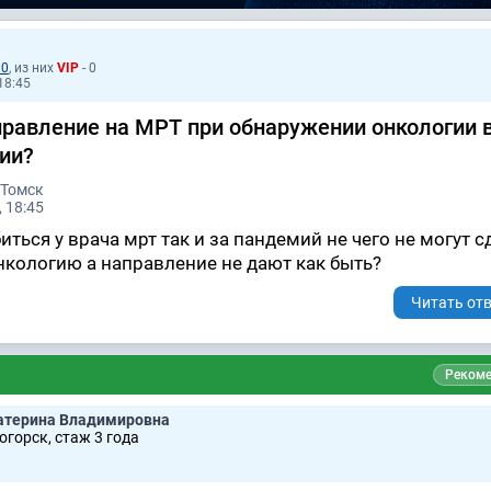
10
, из них
VIP
- 0
18:45
правление на МРТ при обнаружении онкологии 
ии?
 Томск
 18:45
биться у врача мрт так и за пандемий не чего не могут с
кологию а направление не дают как быть?
Читать отв
Рекоме
атерина Владимировна
горск, стаж 3 годa