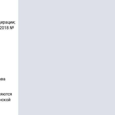
дерации;
.2018 №
ава
ляются
нской