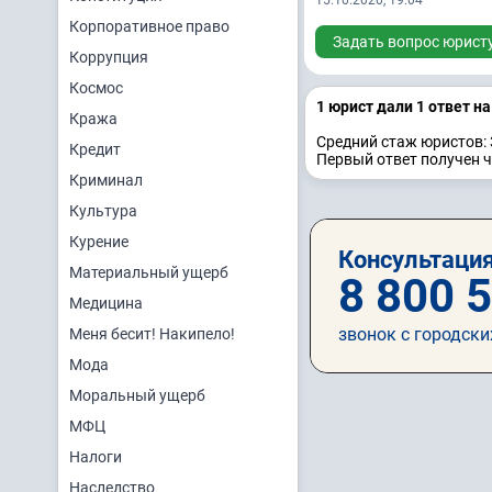
15.10.2020, 19:04
Корпоративное право
Задать вопрос юрист
Коррупция
Космос
1 юрист дали 1 ответ н
Кража
Средний стаж юристов: 
Кредит
Первый ответ получен ч
Криминал
Культура
Курение
Консультация
Материальный ущерб
8 800 
Медицина
звонок с городски
Меня бесит! Накипело!
Мода
Моральный ущерб
МФЦ
Налоги
Наследство