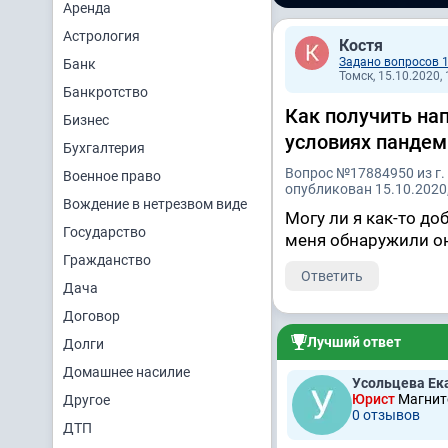
Аренда
Астрология
Костя
Задано вопросов 
Банк
Томск, 15.10.2020, 
Банкротство
Как получить на
Бизнес
условиях пандем
Бухгалтерия
Вопрос №17884950 из г.
Военное право
опубликован 15.10.2020,
Вождение в нетрезвом виде
Могу ли я как-то до
Государство
меня обнаружили он
Гражданство
Ответить
Дача
Договор
Лучший ответ
Долги
Домашнее насилие
Усольцева Ек
Юрист
Магнито
Другое
0 отзывов
ДТП