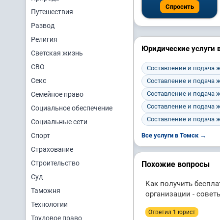
Спросить
Путешествия
Развод
Религия
Юридические услуги в
Светская жизнь
СВО
Составление и подача 
Секс
Составление и подача 
Составление и подача 
Семейное право
Составление и подача 
Социальное обеспечение
Составление и подача 
Социальные сети
Спорт
Все услуги в Томск →
Страхование
Строительство
Похожие вопросы
Суд
Как получить беспла
Таможня
организации - совет
Технологии
Ответил 1 юрист
Трудовое право