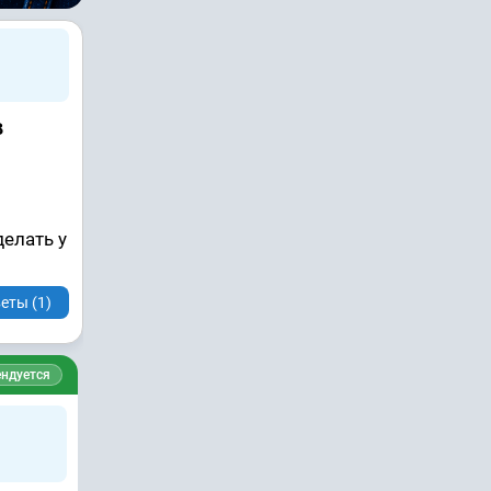
в
делать у
еты (1)
ндуется