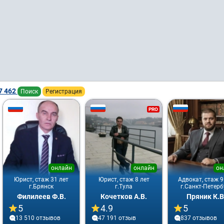
7 462
Поиск
Регистрация
PRO
онлайн
онлайн
он
Юрист, стаж 31 лет
Юрист, стаж 8 лет
Адвокат, стаж 9
г.Брянск
г.Тула
г.Санкт-Петерб
Филилеев Ф.В.
Кочетков А.В.
Пряник К.В
5
4.9
5
13 510 отзывов
47 191 отзыв
837 отзывов