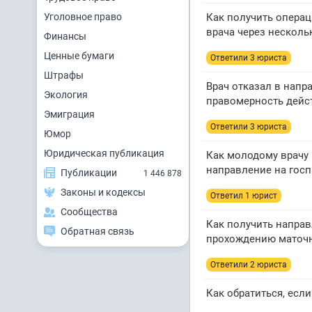
Уголовное право
Как получить операц
врача через несколь
Финансы
Ценные бумаги
Ответили 3 юристa
Штрафы
Врач отказал в напр
Экология
правомерность дейс
Эмиграция
Ответили 3 юристa
Юмор
Юридическая публикация
Как молодому врачу 
направление на гос
Публикации
1 446 878
Законы и кодексы
Ответил 1 юрист
Сообщества
Как получить напра
Обратная связь
прохождению маточ
Ответили 2 юристa
Как обратиться, если