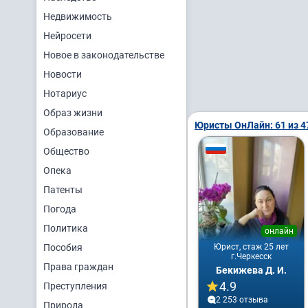
Недвижимость
Нейросети
Новое в законодательстве
Новости
Нотариус
Образ жизни
Юристы ОнЛайн: 61 из 4
Образование
Общество
Опека
Патенты
Погода
Политика
онлайн
Пособия
Юрист, стаж 25 лет
г.Черкесск
Права граждан
Бекижева Д. И.
4.9
Преступления
2 253 отзывa
Природа