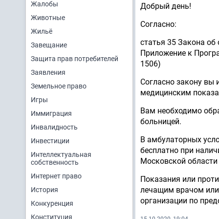
Жалобы
Добрый день!
Животные
Согласно:
Жильё
статья 35 Закона об
Завещание
Приложение к Програ
Защита прав потребителей
1506)
Заявления
Согласно закону вы 
Земельное право
медицинским показа
Игры
Вам необходимо обр
Иммиграция
больницей.
Инвалидность
В амбулаторных усл
Инвестиции
бесплатно при налич
Интеллектуальная
Московской области о
собственность
Интернет право
Показания или прот
лечащим врачом или
История
организации по пред
Конкуренция
Конституция