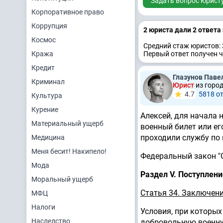
Задать вопрос юрист
Корпоративное право
Коррупция
2 юристa дали 2 ответa
Космос
Средний стаж юристов: 
Кража
Первый ответ получен ч
Кредит
Глазунов Паве
Криминал
Юрист
из горо
4.7
5818 о
Культура
Курение
Алексей, для начала 
Материальный ущерб
военный билет или его
проходили службу по
Медицина
Меня бесит! Накипело!
Федеральный закон "О
Мода
Раздел V. Поступлени
Моральный ущерб
Статья 34. Заключен
МФЦ
Налоги
Условия, при которых
Наследство
добровольную военну