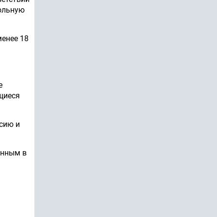
ольную
менее 18
е
щиеся
сию и
анным в