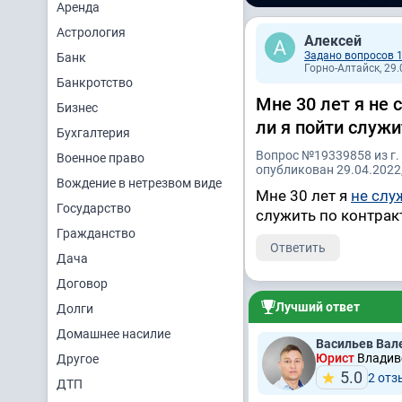
Аренда
Астрология
Алексей
Задано вопросов 
Банк
Горно-Алтайск, 29.
Банкротство
Мне 30 лет я не 
Бизнес
ли я пойти служи
Бухгалтерия
Вопрос №19339858 из г.
Военное право
опубликован 29.04.2022,
Вождение в нетрезвом виде
Мне 30 лет я
не слу
Государство
служить по контракт
Гражданство
Ответить
Дача
Договор
Лучший ответ
Долги
Домашнее насилие
Васильев Вал
Юрист
Владиво
Другое
5.0
2 отз
ДТП