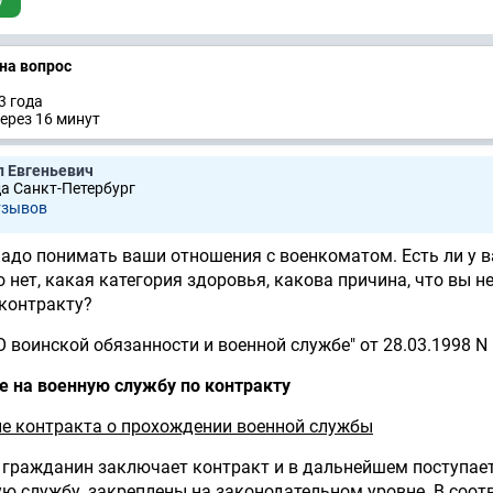
у
 на вопрос
3 годa
ерез 16 минут
л Евгеньевич
да Санкт-Петербург
тзывов
надо понимать ваши отношения с военкоматом. Есть ли у в
 нет, какая категория здоровья, какова причина, что вы н
 контракту?
 воинской обязанности и военной службе" от 28.03.1998 N
е на военную службу по контракту
ие контракта о прохождении военной службы
 гражданин заключает контракт и в дальнейшем поступае
ю службу, закреплены на законодательном уровне. В соот