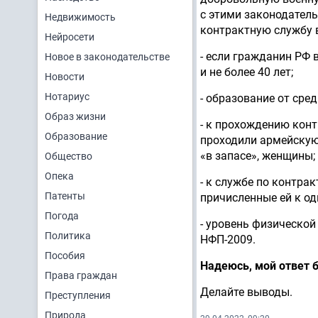
с этими законодател
Недвижимость
контрактную службу 
Нейросети
- если гражданин РФ 
Новое в законодательстве
и не более 40 лет;
Новости
Нотариус
- образование от сред
Образ жизни
- к прохождению кон
Образование
проходили армейскую
«в запасе», женщины;
Общество
Опека
- к службе по контра
Патенты
причисленные ей к одн
Погода
- уровень физическо
Политика
НФП-2009.
Пособия
Надеюсь, мой ответ 
Права граждан
Делайте выводы.
Преступления
Природа