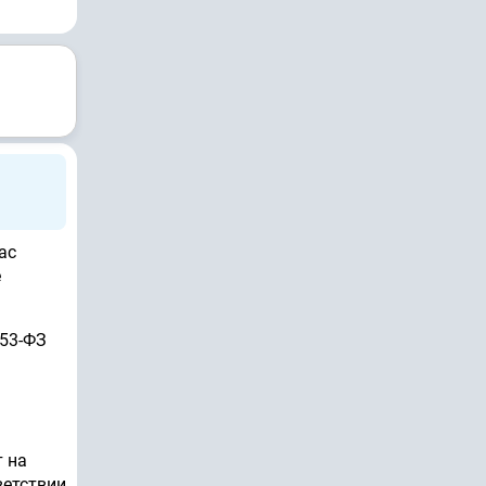
ас
е
 53-ФЗ
т на
ветствии