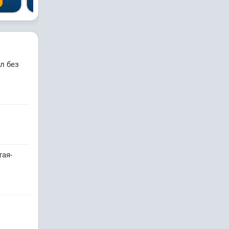
Спросить
Спросить
Сп
л без
тая-