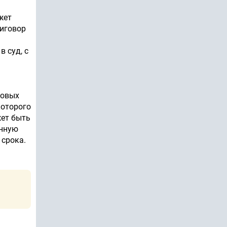
жет
риговор
 суд, с
новых
которого
жет быть
онную
 срока.