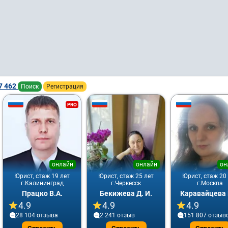
7 462
Поиск
Регистрация
PRO
онлайн
онлайн
он
Юрист, стаж 19 лет
Юрист, стаж 25 лет
Юрист, стаж 20
г.Калининград
г.Черкесск
г.Москва
Працко В.А.
Бекижева Д. И.
Каравайцева 
4.9
4.9
4.9
28 104 отзывa
2 241 отзыв
151 807 отзыв