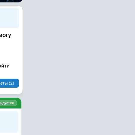
могу
ойти
еты (2)
ндуется