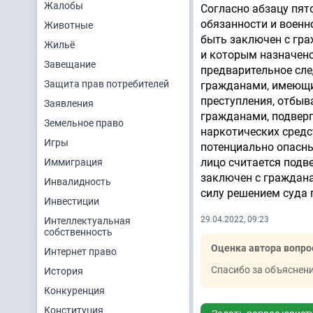
Жалобы
Согласно абзацу пят
обязанности и военн
Животные
быть заключен с гра
Жильё
и которым назначено
Завещание
предварительное сле
Защита прав потребителей
гражданами, имеющи
преступления, отбыв
Заявления
гражданами, подвер
Земельное право
наркотических средс
Игры
потенциально опасны
лицо считается подв
Иммиграция
заключен с граждан
Инвалидность
силу решением суда 
Инвестиции
29.04.2022, 09:23
Интеллектуальная
собственность
Оценка автора вопро
Интернет право
Спасибо за объяснени
История
Конкуренция
Конституция