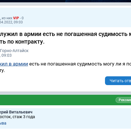
1
, из них
VIP
- 0
04.2022, 09:03
служил в армии есть не погашенная судимость 
ть по контракту.
 Горно-Алтайск
 09:03
жил в армии
есть не погашенная судимость могу ли я п
у.
Читать отв
Рекоме
ерий Витальевич
сток, стаж 3 годa
ывa