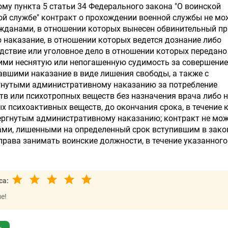
ому пункта 5 статьи 34 Федерального закона "О воинской
ой службе" контракт о прохождении военной службы не мо
жданами, в отношении которых вынесен обвинительный п
 наказание, в отношении которых ведется дознание либо
дствие или уголовное дело в отношении которых передано в
ми неснятую или непогашенную судимость за совершение
авшими наказание в виде лишения свободы, а также с
гнутыми административному наказанию за потребление
тв или психотропных веществ без назначения врача либо 
х психоактивных веществ, до окончания срока, в течение 
ергнутым административному наказанию; контракт не мо
ами, лишенными на определенный срок вступившим в зак
права занимать воинские должности, в течение указанного
са:
е!