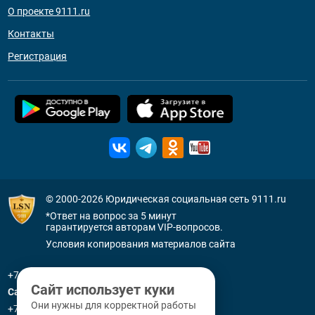
О проекте 9111.ru
Контакты
Регистрация
© 2000-2026
Юридическая социальная сеть 9111.ru
*Ответ на вопрос за 5 минут
гарантируется авторам VIP-вопросов.
Условия копирования материалов сайта
+7 (800) 505-91-11
Сайт использует куки
Санкт-Петербург
Они нужны для корректной работы
+7 (812) 336-92-64