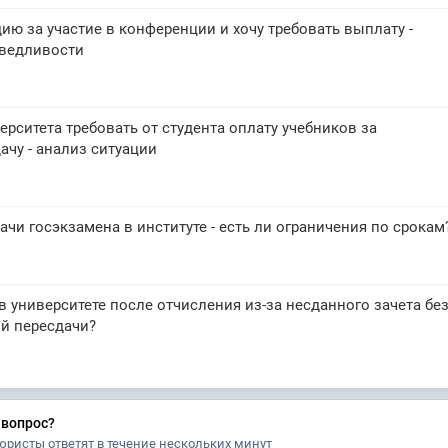
ию за участие в конференции и хочу требовать выплату -
ведливости
рситета требовать от студента оплату учебников за
чу - анализ ситуации
чи госэкзамена в институте - есть ли ограничения по срокам
в университете после отчисления из-за несданного зачета бе
й пересдачи?
 вопрос?
юристы ответят в течение нескольких минут