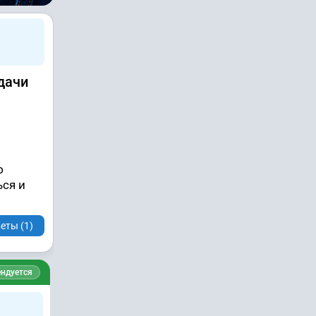
дачи
ю
ься и
еты (1)
ндуется