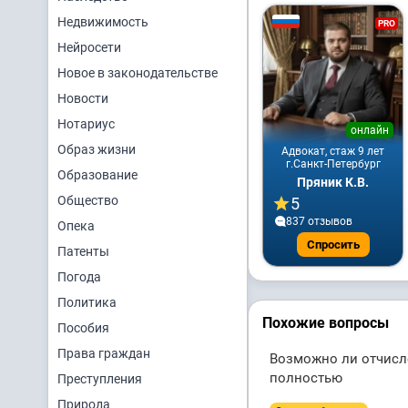
Недвижимость
PRO
Нейросети
Новое в законодательстве
Новости
Нотариус
онлайн
Образ жизни
Адвокат, стаж 9 лет
г.Санкт-Петербург
Образование
Пряник К.В.
Общество
5
837 отзывов
Опека
Спросить
Патенты
Погода
Политика
Похожие вопросы
Пособия
Права граждан
Возможно ли отчисле
полностью
Преступления
Природа