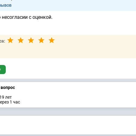
зывов
 несогласии с оценкой.
са:
у
а вопрос
19 лет
ерез 1 час