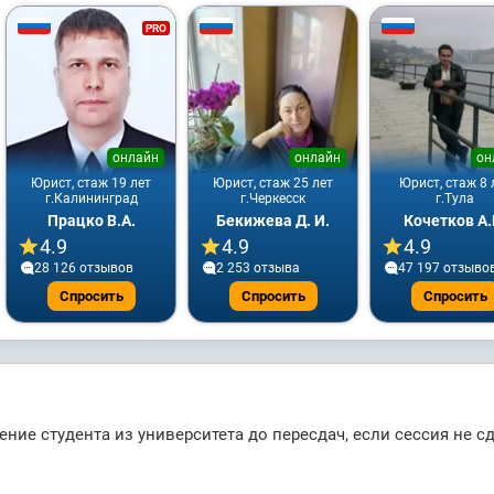
PRO
онлайн
онлайн
он
Юрист, стаж 19 лет
Юрист, стаж 25 лет
Юрист, стаж 8 
г.Калининград
г.Черкесск
г.Тула
Працко В.А.
Бекижева Д. И.
Кочетков А.
4.9
4.9
4.9
28 126 отзывов
2 253 отзывa
47 197 отзыво
Спросить
Спросить
Спросить
ние студента из университета до пересдач, если сессия не с