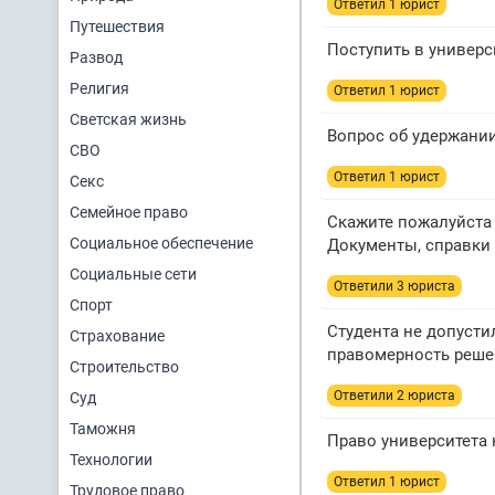
Ответил 1 юрист
Путешествия
Поступить в универс
Развод
Религия
Ответил 1 юрист
Светская жизнь
Вопрос об удержани
СВО
Ответил 1 юрист
Секс
Семейное право
Скажите пожалуйста 
Социальное обеспечение
Документы, справки 
Социальные сети
Ответили 3 юристa
Спорт
Студента не допусти
Страхование
правомерность реше
Строительство
Ответили 2 юристa
Суд
Таможня
Право университета 
Технологии
Ответил 1 юрист
Трудовое право