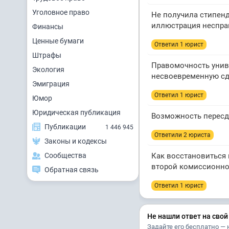
Уголовное право
Не получила стипенд
иллюстрация неспра
Финансы
Ценные бумаги
Ответил 1 юрист
Штрафы
Правомочность униве
Экология
несвоевременную сда
Эмиграция
Ответил 1 юрист
Юмор
Юридическая публикация
Возможность пересда
Публикации
1 446 945
Ответили 2 юристa
Законы и кодексы
Сообщества
Как восстановиться 
второй комиссионно
Обратная связь
Ответил 1 юрист
Не нашли ответ на свой
Задайте его бесплатно — 