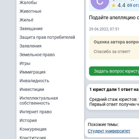
Жалобы
4.4
69 от
Животные
Подайте апелляцию о
Жильё
Завещание
29.06.2022, 07:51
Защита прав потребителей
Оценка автора вопро
Заявления
Спасибо за ответ!
Земельное право
Игры
Задать вопрос юрист
Иммиграция
Инвалидность
Инвестиции
1 юрист дали 1 ответ н
Интеллектуальная
Средний стаж юристов: 
собственность
Первый ответ получен ч
Интернет право
История
Похожие темы:
Конкуренция
Студент университет
Конституция