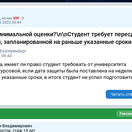
1
, из них
VIP
- 0
6.2022, 06:44
нимальной оценки?\n\nСтудент требует перес
, запланированной на раньше указанные сроки
 Екатеринбург
 06:44
, имеет ли право студент требовать от университета
урсовой, если дата защиты была поставлена на недел
 указанные сроки, в итоге студент не успел подготовит
Читать отв
Рекоме
н Владимирович
сток, стаж 19 лет