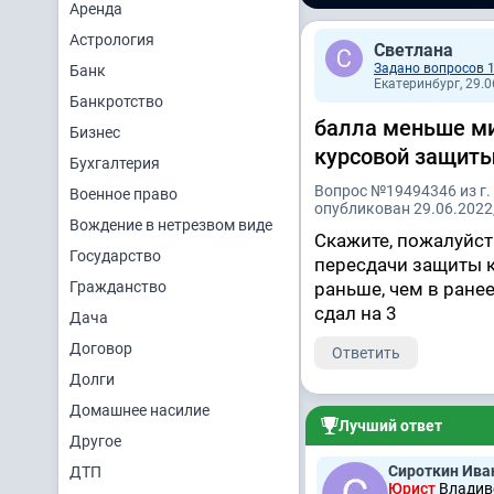
Аренда
Астрология
Светлана
Задано вопросов 
Банк
Екатеринбург, 29.0
Банкротство
балла меньше ми
Бизнес
курсовой защиты
Бухгалтерия
Вопрос №19494346 из г.
Военное право
опубликован 29.06.2022,
Вождение в нетрезвом виде
Скажите, пожалуйста
Государство
пересдачи защиты к
Гражданство
раньше, чем в ранее
сдал на 3
Дача
Договор
Ответить
Долги
Домашнее насилие
Лучший ответ
Другое
Сироткин Ива
ДТП
Юрист
Владиво