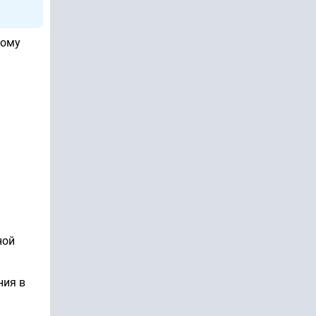
ному
ной
ния в