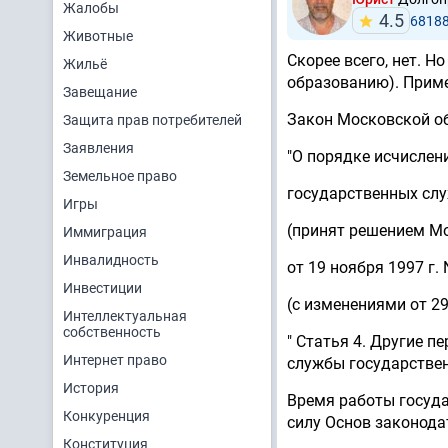
Жалобы
4.5
6818
Животные
Скорее всего, нет. 
Жильё
образованию). Приме
Завещание
Закон Московской об
Защита прав потребителей
Заявления
"О порядке исчислен
Земельное право
государственных сл
Игры
(принят решением М
Иммиграция
Инвалидность
от 19 ноября 1997 г. 
Инвестиции
(с изменениями от 29 
Интеллектуальная
собственность
" Статья 4. Другие 
Интернет право
службы государстве
История
Время работы госуда
Конкуренция
силу Основ законода
Конституция