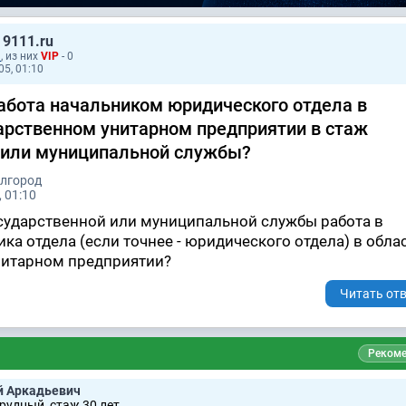
 9111.ru
1
, из них
VIP
- 0
05, 01:10
абота начальником юридического отдела в
арственном унитарном предприятии в стаж
 или муниципальной службы?
елгород
 01:10
осударственной или муниципальной службы работа в
ка отдела (если точнее - юридического отдела) в обл
нитарном предприятии?
Читать отв
Рекоме
й Аркадьевич
рудный, стаж 30 лет