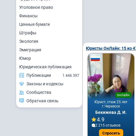
Уголовное право
Финансы
Ценные бумаги
Штрафы
Экология
Юристы ОнЛайн: 15 из 4
Эмиграция
Юмор
Юридическая публикация
Публикации
1 446 397
Законы и кодексы
Сообщества
онлайн
Обратная связь
Юрист, стаж 25 лет
г.Черкесск
Бекижева Д. И.
4.9
2 215 отзывов
Спросить