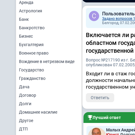
Аренда
Астрология
Пользователь
Задано вопросов 
Банк
Белгород, 07.02.20
Банкротство
Включается ли р
Бизнес
областном госуд
Бухгалтерия
государственной
Военное право
Вопрос №217190 из г. Б
Вождение в нетрезвом виде
опубликован 07.02.2005,
Государство
Входит ли в стаж г
Гражданство
должности начальни
государственном у
Дача
Договор
Ответить
Долги
Домашнее насилие
Лучший ответ
Другое
ДТП
Малых Андре
Юрист
Долгоп