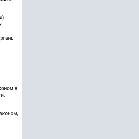
х)
х
в
органы
коном в
и.
аконом,