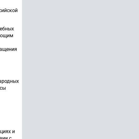
сийской
чебных
вующим
ращения
народных
есы
циях и
вии с