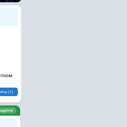
астном
еты (1)
ндуется