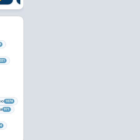
9
021
ию
1074
ра
971
4