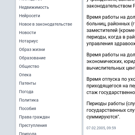
законодательством 
Недвижимость
Нейросети
Время работы на дол
больниц, районных (
Новое в законодательстве
заместителей (кроме
Новости
периоды, когда в ра
Нотариус
управления здравоо
Образ жизни
Время работы на дол
Образование
экономических, юри
Общество
вычислительных цент
Опека
Время отпуска по ухо
Патенты
приходящегося на пе
Погода
стаж государственно
Политика
Периоды работы (сл
Пособия
государственных слу
суммируются".
Права граждан
Преступления
07.02.2005, 09:59
Природа