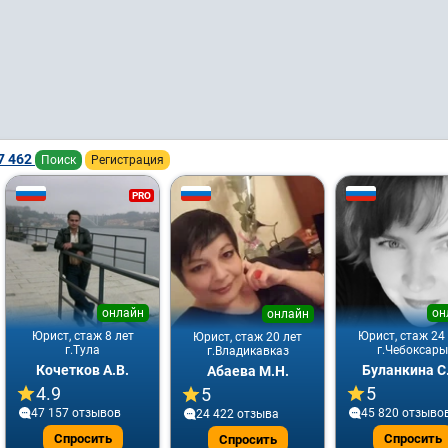
7 462
Поиск
Регистрация
PRO
онлайн
он
онлайн
Юрист, стаж 8 лет
Юрист, стаж 24
Юрист, стаж 20 лет
г.Тула
г.Чебоксары
г.Владикавказ
Кочетков А.В.
Буланкина С
Абаева М.Н.
4.9
5
5
47 157 отзывов
45 820 отзыво
24 422 отзывa
Спросить
Спросить
Спросить