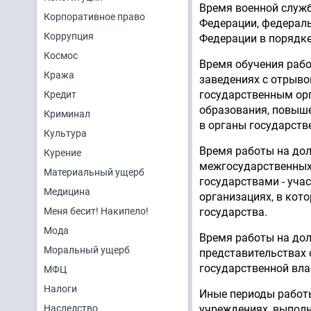
Время военной служб
Корпоративное право
Федерации, федераль
Коррупция
Федерации в порядк
Космос
Время обучения рабо
Кража
заведениях с отрыво
государственным ор
Кредит
образования, повыш
Криминал
в органы государств
Культура
Время работы на дол
Курение
межгосударственных 
Материальный ущерб
государствами - уч
Медицина
организациях, в кот
Меня бесит! Накипело!
государства.
Мода
Время работы на дол
Моральный ущерб
представительствах 
государственной вла
МФЦ
Налоги
Иные периоды работы
Наследство
учреждениях, выполн