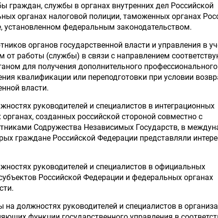
ы граждан, службы в органах внутренних дел Российской
ных органах налоговой полиции, таможенных органах Рос
е, установленном федеральным законодательством.
тников органов государственной власти и управления в у
м от работы (службы) в связи с направлением соответст
ганом для получения дополнительного профессионального
ения квалификации или переподготовки при условии возв
енной власти.
жностях руководителей и специалистов в интеграционных
органах, созданных российской стороной совместно с
астниками Содружества Независимых Государств, в между
орых граждане Российской Федерации представляли интер
жностях руководителей и специалистов в официальных
субъектов Российской Федерации и федеральных органах
сти.
 на должностях руководителей и специалистов в организа
яющих функции государственного управления в соответст