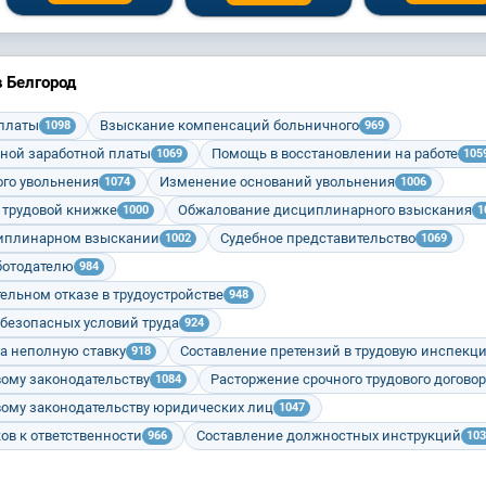
 Белгород
 платы
Взыскание компенсаций больничного
1098
969
ной заработной платы
Помощь в восстановлении на работе
1069
105
го увольнения
Изменение оснований увольнения
1074
1006
 трудовой книжке
Обжалование дисциплинарного взыскания
1000
1
циплинарном взыскании
Судебное представительство
1002
1069
ботодателю
984
ельном отказе в трудоустройстве
948
 безопасных условий труда
924
а неполную ставку
Составление претензий в трудовую инспекц
918
вому законодательству
Расторжение срочного трудового догово
1084
вому законодательству юридических лиц
1047
ов к ответственности
Составление должностных инструкций
966
103