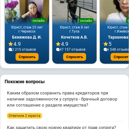
онлайн
онлайн
Юрист, стаж 25 лет
Юрист, стаж 8 лет
Юрист, стаж 
г.Черкесск
г.Тула
г.Ижевс
Бекижева Д. И.
Кочетков А.В.
Тарханова
4.9
4.9
5
2 215 отзывов
47 157 отзывов
6 548 отзыв
Спросить
Спросить
Спросит
Похожие вопросы
Каким образом сохранить права кредиторов при
наличии задолженности у супруга - брачный договор
или соглашение о разделе имущества?
Ответили 2 юристa
Как защитить свою новую квартиру от прав супруга?