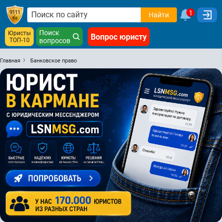
1
Найти
Поиск
Юристы
Вопрос юристу
ТОП-10
вопросов
Главная
Банковское право