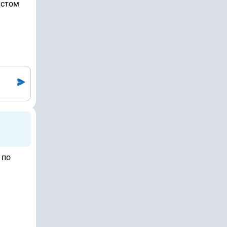
истом
 по