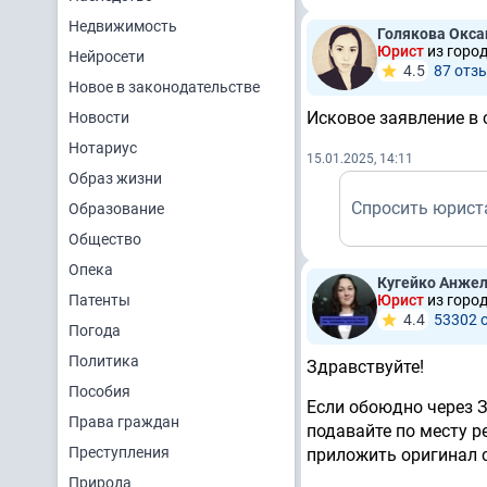
Недвижимость
Голякова Окса
Юрист
из горо
Нейросети
4.5
87 отз
Новое в законодательстве
Исковое заявление в 
Новости
Нотариус
15.01.2025, 14:11
Образ жизни
Спросить юрист
Образование
Общество
Опека
Кугейко Анжел
Патенты
Юрист
из горо
4.4
53302 
Погода
Политика
Здравствуйте!
Пособия
Если обоюдно через З
Права граждан
подавайте по месту р
Преступления
приложить оригинал с
Природа