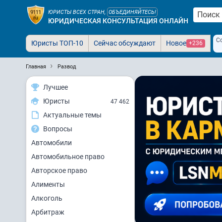
ЮРИСТЫ ВСЕХ СТРАН,
ОБЪЕДИНЯЙТЕСЬ!
ЮРИДИЧЕСКАЯ КОНСУЛЬТАЦИЯ ОНЛАЙН
С
Юристы ТОП-10
Сейчас обсуждают
Новое
+236
Главная
Развод
Лучшее
Юристы
47 462
Актуальные темы
Вопросы
Автомобили
Автомобильное право
Авторское право
Алименты
Алкоголь
Арбитраж