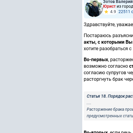
Зотов Валерий
Юрист
из горо
4.9
22511 
Здравствуйте, уважае
Постараюсь разъясн
акты, с которыми Вы
хотите разобраться с 
Во-первых
, расторже
возможно согласно
с
согласию супругов че
расторгнуть брак чер
Статья 18. Порядок ра
....
Расторжение брака прои
предусмотренных статья
Во-вторых
, если реч