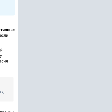
ативные
 если
ей
у
асия
ях,
ущества