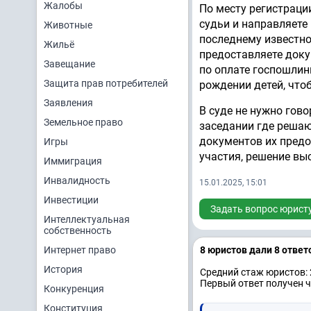
Жалобы
По месту регистраци
судьи и направляете
Животные
последнему известно
Жильё
предоставляете доку
Завещание
по оплате госпошлины
Защита прав потребителей
рождении детей, что
Заявления
В суде не нужно гово
Земельное право
заседании где реша
документов их предо
Игры
участия, решение вы
Иммиграция
Инвалидность
15.01.2025, 15:01
Инвестиции
Задать вопрос юрист
Интеллектуальная
собственность
Интернет право
8 юристов дали 8 ответ
История
Средний стаж юристов: 
Первый ответ получен ч
Конкуренция
Конституция