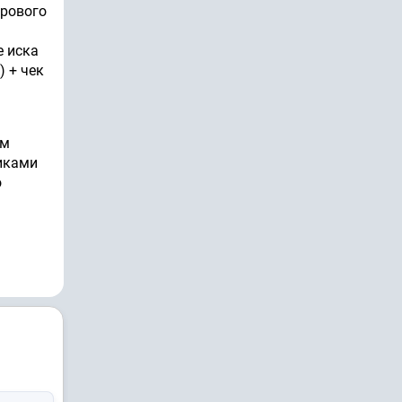
ирового
е иска
 + чек
ом
иками
о