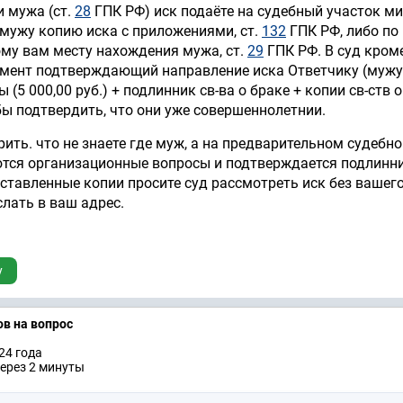
и мужа (ст.
28
ГПК РФ) иск подаёте на судебный участок м
 мужу копию иска с приложениями, ст.
132
ГПК РФ, либо по
му вам месту нахождения мужа, ст.
29
ГПК РФ. В суд кром
мент подтверждающий направление иска Ответчику (мужу)
 (5 000,00 руб.) + подлинник св-ва о браке + копии св-ств о
бы подтвердить, что они уже совершеннолетнии.
рить. что не знаете где муж, а на предварительном судебн
ются организационные вопросы и подтверждается подлинн
ставленные копии просите суд рассмотреть иск без вашег
слать в ваш адрес.
у
ов на вопрос
24 годa
ерез 2 минуты