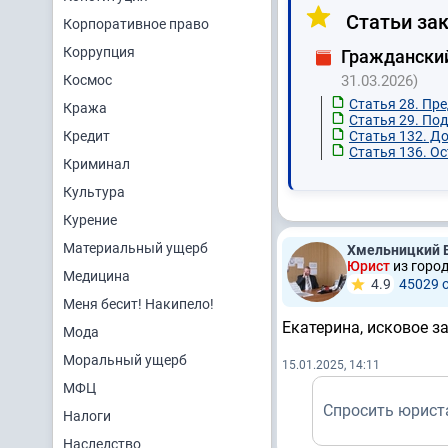
Статьи зак
Корпоративное право
Коррупция
Граждански
Космос
31.03.2026)
Статья 28. Пр
Кража
Статья 29. По
Кредит
Статья 132. Д
Статья 136. О
Криминал
Культура
Курение
Материальный ущерб
Хмельницкий 
Юрист
из горо
Медицина
4.9
45029 
Меня бесит! Накипело!
Екатерина, исковое за
Мода
Моральный ущерб
15.01.2025, 14:11
МФЦ
Спросить юрист
Налоги
Наследство