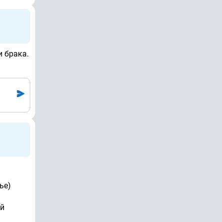
и брака.
ье)
ей