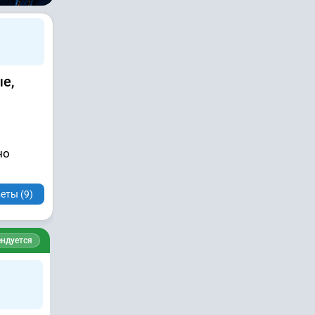
е,
но
еты (9)
ндуется