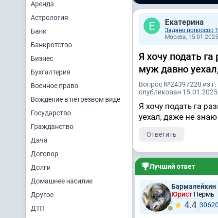
Аренда
Астрология
Екатерина
Задано вопросов 
Банк
Москва, 15.01.2025
Банкротство
Я хочу подать га
Бизнес
муж давно уехал,
Бухгалтерия
Вопрос №24397220 из г.
Военное право
опубликован 15.01.2025,
Вождение в нетрезвом виде
Я хочу подать га р
Государство
уехал, даже не знаю
Гражданство
Ответить
Дача
Договор
Лучший ответ
Долги
Домашнее насилие
Бармалейкин
Юрист
Пермь
Другое
4.4
3062
ДТП