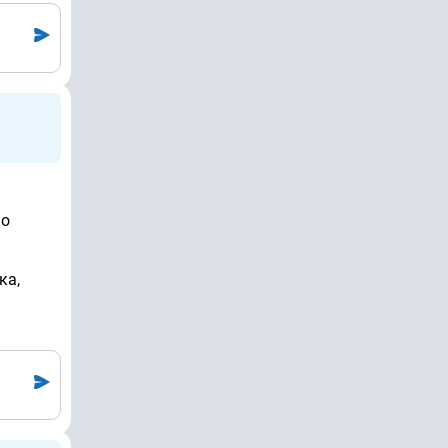
 о
ка,