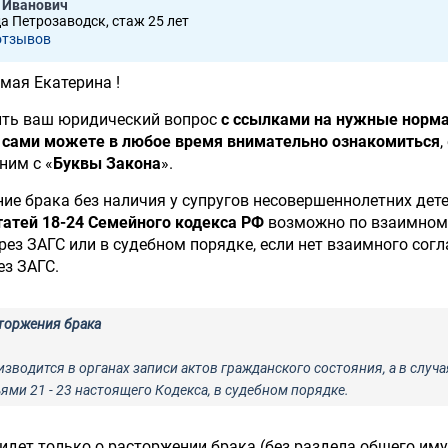
 Иванович
да Петрозаводск, стаж 25 лет
отзывов
мая Екатерина !
ить ваш юридический вопрос
с ссылками на нужные норм
 сами можете в любое время внимательно ознакомиться
,
ним с «
Буквы Закона
».
ние брака без наличия у супругов несовершеннолетних дет
татей 18-24 Семейного кодекса РФ
возможно по взаимном
рез ЗАГС или в судебном порядке, если нет взаимного согл
ез ЗАГС.
сторжения брака
зводится в органах записи актов гражданского состояния, а в случа
ми 21 - 23 настоящего Кодекса, в судебном порядке.
ь идет только о расторжении брака (без раздела общего им