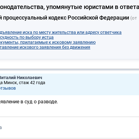
онодательства, упомянутые юристами в ответа
й процессуальный кодекс Российской Федерации
(от
едъявление иска по месту жительства или адресу ответчика
дсудность по выбору истца
окументы, прилагаемые к исковому заявлению
ставление искового заявления без движения
Виталий Николаевич
да Минск, стаж 42 годa
отзывов
явление в суд о разводе.
а