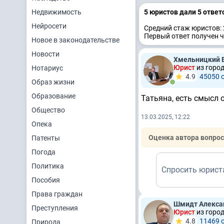
Недвижимость
5 юристов дали 5 ответ
Нейросети
Средний стаж юристов: 
Первый ответ получен ч
Новое в законодательстве
Новости
Хмельницкий 
Юрист
из горо
Нотариус
4.9
45050 
Образ жизни
Образование
Татьяна, есть смысл 
Общество
13.03.2025, 12:22
Опека
Оценка автора вопрос
Патенты
Погода
Политика
Спросить юрист
Пособия
Права граждан
Шмидт Алекса
Преступления
Юрист
из горо
4.8
11469 
Природа