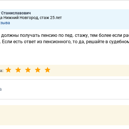
 Станиславович
да Нижний Новгород, стаж 25 лет
тзывa
 должны получать пенсию по пед. стажу, тем более если р
 Если есть ответ из пенсионного, то да, решайте в судебно
а:
а