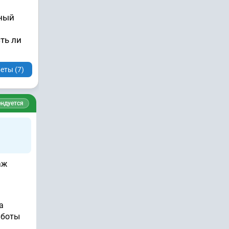
в
нный
ть ли
еты (7)
ндуется
аж
а
аботы