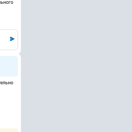
льного
тельно