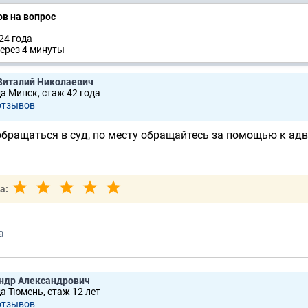
ов на вопрос
24 годa
ерез 4 минуты
Виталий Николаевич
да Минск, стаж 42 годa
отзывов
обращаться в суд, по месту обращайтесь за помощью к ад
а:
а
ндр Александрович
да Тюмень, стаж 12 лет
отзывов