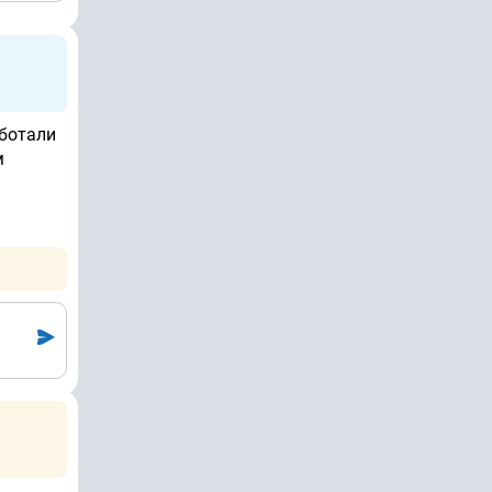
аботали
м