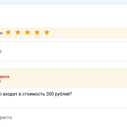
а:
а
проса
в
о входит в стоимость 300 рублей?
риста