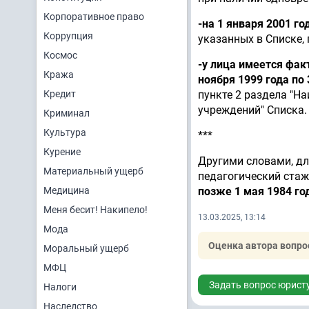
Корпоративное право
-на 1 января 2001 го
Коррупция
указанных в Списке
Космос
-у лица имеется фак
Кража
ноября 1999 года по 
Кредит
пункте 2 раздела "Н
учреждений" Списка.
Криминал
Культура
***
Курение
Другими словами, дл
Материальный ущерб
педагогический стаж
Медицина
позже 1 мая 1984 го
Меня бесит! Накипело!
13.03.2025, 13:14
Мода
Оценка автора вопро
Моральный ущерб
МФЦ
Задать вопрос юрист
Налоги
Наследство