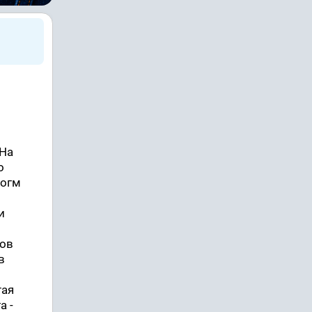
 На
о
гогм
и
сов
в
тая
а -