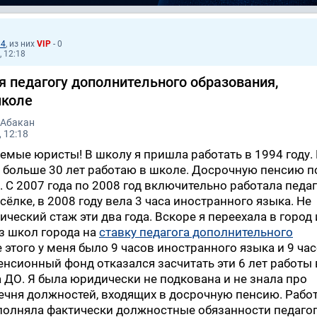
14
, из них
VIP
- 0
, 12:18
я педагогу дополнительного образования,
школе
 Абакан
 12:18
емые юристы! В школу я пришла работать в 1994 году.
 больше 30 лет работаю в школе. Досрочную пенсию п
. С 2007 года по 2008 год включительно работала педа
ёлке, в 2008 году вела 3 часа иностранного языка. Не
ический стаж эти два года. Вскоре я переехала в город 
из школ города на
ставку педагога дополнительного
е этого у меня было 9 часов иностранного языка и 9 ча
енсионный фонд отказался засчитать эти 6 лет работы 
 ДО. Я была юридически не подкована и не знала про
чня должностей, входящих в досрочную пенсию. Рабо
полняла фактически должностные обязанности педагог