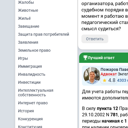
Жалобы
организатора, работ
судебном порядке в
Животные
момент я работаю в
Жильё
педагогический стаж
Завещание
смысл судиться?
Защита прав потребителей
Ответить
Заявления
Земельное право
Лучший ответ
Игры
Иммиграция
Пожаров Пав
Адвокат
Энгел
Инвалидность
4.8
4303
Инвестиции
Интеллектуальная
Для учета работы пе
собственность
имеются дополнител
Интернет право
В силу
пункта 12
Прав
История
29.10.2002 N
781
, ра
Конкуренция
периоды
начиная с 1
Конституция
при наличии одновр