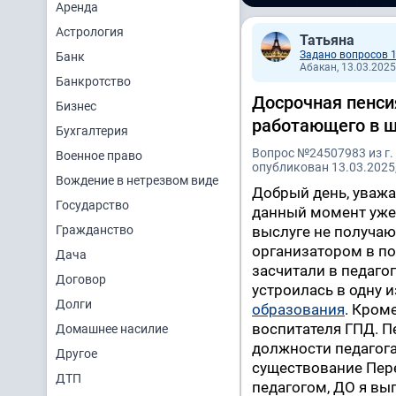
Аренда
Астрология
Татьяна
Задано вопросов 
Банк
Абакан, 13.03.2025
Банкротство
Досрочная пенси
Бизнес
работающего в 
Бухгалтерия
Вопрос №24507983 из г.
Военное право
опубликован 13.03.2025,
Вождение в нетрезвом виде
Добрый день, уважа
Государство
данный момент уже
Гражданство
выслуге не получаю
организатором в пос
Дача
засчитали в педагог
Договор
устроилась в одну 
Долги
образования
. Кром
воспитателя ГПД. П
Домашнее насилие
должности педагога
Другое
существование Пере
ДТП
педагогом, ДО я вы