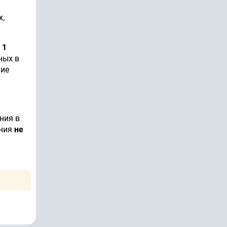
х,
 1
ных в
ние
ния в
ания
не