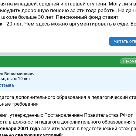
ая на младшей, средней и старшей ступени. Могу ли я 
ысудить досрочную пенсию за эти года работы. На да
 школе больше 30 лет. Пенсионный фонд ставят
 - 20 лет. Чем здесь можно аргументировать в суде. Ес
Читать отв
Рекоме
ел Вениаминович
ьс, стаж 19 лет
 отзывa
дагога дополнительного образования в педагогический ст
ьные требования
ил, утвержденных Постановлением Правительства РФ от
бота в должности педагога дополнительного образования з
 января 2001 года
засчитывается в педагогический стаж р
еменно
следующих условий: