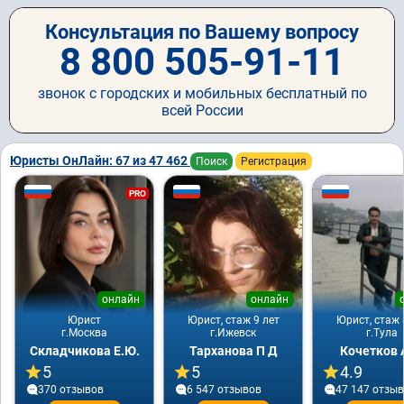
Консультация по Вашему вопросу
8 800 505-91-11
звонок с городских и мобильных бесплатный по
всей России
Юристы ОнЛайн: 67 из 47 462
Поиск
Регистрация
PRO
онлайн
онлайн
Юрист
Юрист, стаж 9 лет
Юрист, стаж 
г.Москва
г.Ижевск
г.Тула
Складчикова Е.Ю.
Тарханова П Д
Кочетков 
5
5
4.9
370 отзывов
6 547 отзывов
47 147 отзы